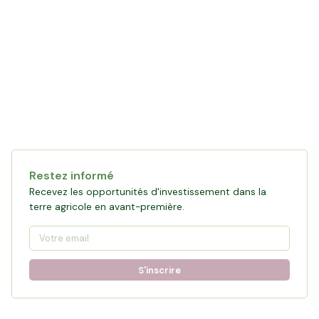
Collecte en cours
120 361 €
financés
0
%
Objectif :
161 876 €
Restez informé
Participer à la collecte
Recevez les opportunités d'investissement dans la
terre agricole en avant-première.
S'inscrire