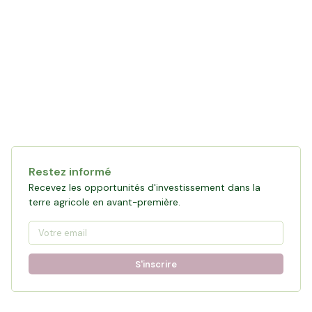
Collecte en cours
120 361 €
financés
0
%
Objectif :
161 876 €
Restez informé
Participer à la collecte
Recevez les opportunités d'investissement dans la
terre agricole en avant-première.
S'inscrire