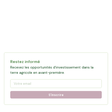
Collecte en cours
120 361 €
financés
0
%
Objectif :
161 876 €
Restez informé
Participer à la collecte
Recevez les opportunités d'investissement dans la
terre agricole en avant-première.
S'inscrire