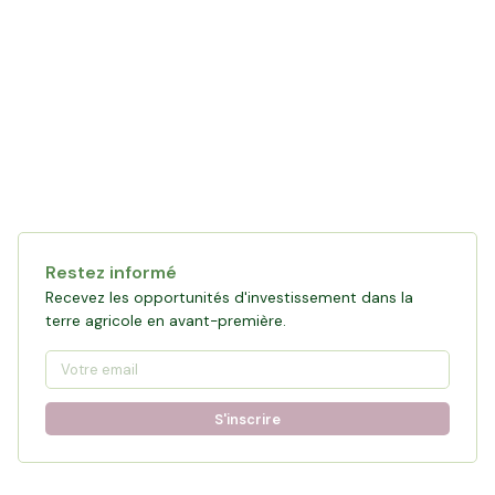
Collecte en cours
121 472 €
financés
0
%
Objectif :
161 876 €
Restez informé
Participer à la collecte
Recevez les opportunités d'investissement dans la
terre agricole en avant-première.
S'inscrire