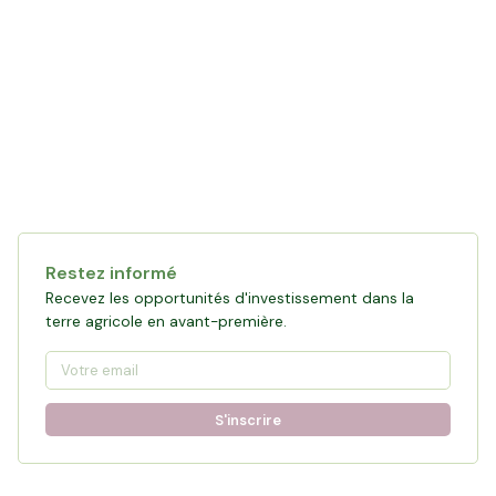
Collecte en cours
121 472 €
financés
0
%
Objectif :
161 876 €
Restez informé
Participer à la collecte
Recevez les opportunités d'investissement dans la
terre agricole en avant-première.
S'inscrire