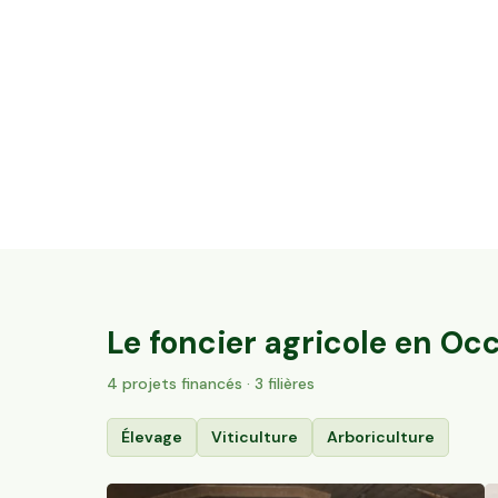
5,2 ha en vignes Bio - IGP Cévennes et
AOC Duché d’Uzès
Aubussargues, Occitanie
93
particuliers
Le foncier agricole en
Occ
4
projet
s
financé
s
· 3 filières
Élevage
Viticulture
Arboriculture