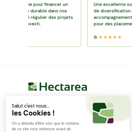
eforme pour financer un
Une excellente solution d
ulture durable dans nos
de diversification. Site et
 suivi régulier des projets
accompagnement clair, tr
n a investi.
pour des placements qui f
G
Hectarea est une entreprise à mission qui a pour
ambition de reconnecter les particuliers avec les
agriculteurs soucieux de bien faire. En quelques
clics, les particuliers peuvent investir dans des ares
de terre de leur choix.