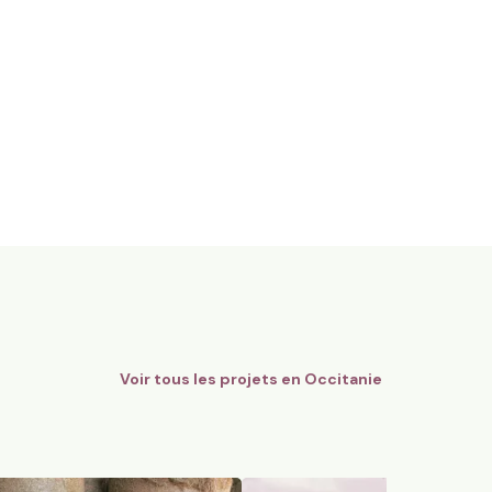
gnes Bio - AOC Châteauneuf-
12 ha en polyculture et élev
Limousines
Quins, Occitanie
184
particuliers
74
particuliers
Voir tous les projets en
Occitanie