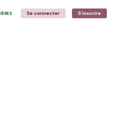
Se connecter
S'inscrire
LIÈRES
LE MOT DE L'AGRICULTEUR
Avec Konrad