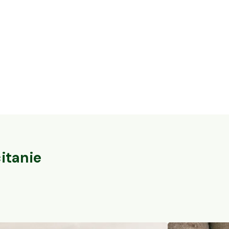
16,3 ha en élevage de cochons Bio et
32 ares en vi
vaches Parthenaises
du-Pape
Vaureilles, Occitanie
Sorgues, PACA
104
particuliers
itanie