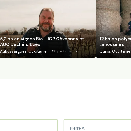
5,2 ha en vignes Bio - IGP Cévennes et
12 ha en polyc
AOC Duché d’Uzès
Limousines
Aubussargues, Occitanie
Quins, Occitanie
93
particuliers
Pierre A.