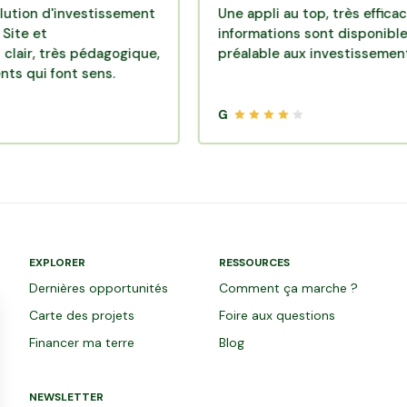
'investissement
Une appli au top, très efficace. Toute
informations sont disponibles au
ès pédagogique,
préalable aux investissements.
ont sens.
G
EXPLORER
RESSOURCES
Dernières opportunités
Comment ça marche ?
Carte des projets
Foire aux questions
Financer ma terre
Blog
NEWSLETTER