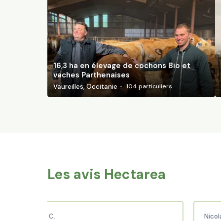
16,3 ha en élevage de cochons Bio et
vaches Parthenaises
Vaureilles, Occitanie
104
particuliers
Les avis Hectarea
ibaud C.
Nicolas P.