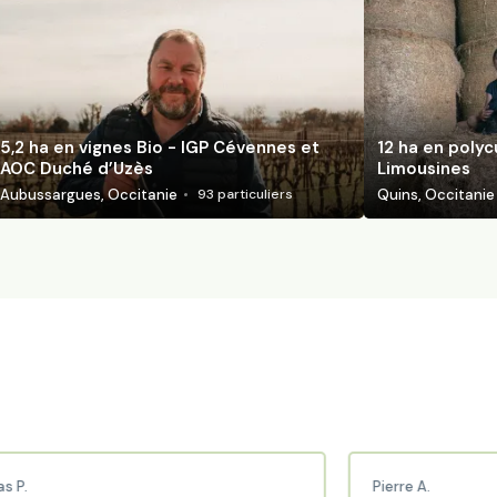
5,2 ha en vignes Bio - IGP Cévennes et
12 ha en polyc
AOC Duché d’Uzès
Limousines
Aubussargues, Occitanie
Quins, Occitanie
93
particuliers
Pierre A.