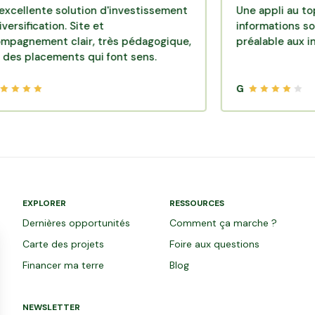
te solution d'investissement
Une appli au top, très ef
tion. Site et
informations sont dispo
nt clair, très pédagogique,
préalable aux investiss
cements qui font sens.
G
EXPLORER
RESSOURCES
Dernières opportunités
Comment ça marche ?
Carte des projets
Foire aux questions
Financer ma terre
Blog
NEWSLETTER