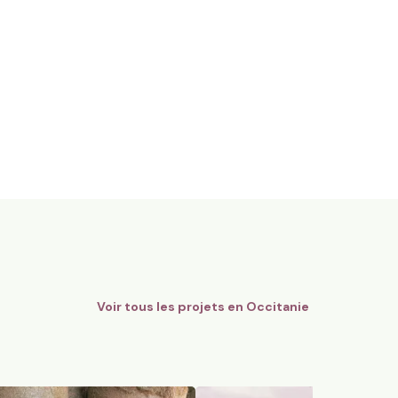
gnes Bio - AOC Châteauneuf-
12 ha en polyculture et élev
Limousines
Quins, Occitanie
184
particuliers
74
particuliers
Voir tous les projets en
Occitanie