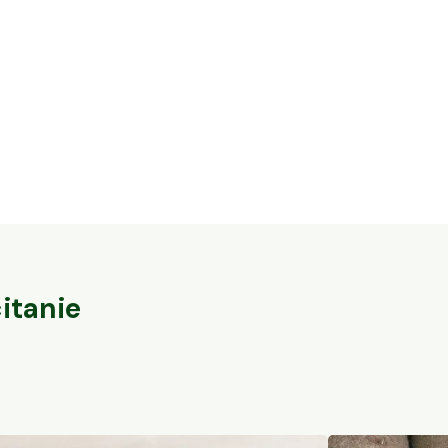
16,3 ha en élevage de cochons Bio et
32 ares en vi
vaches Parthenaises
du-Pape
Vaureilles, Occitanie
Sorgues, PACA
104
particuliers
itanie