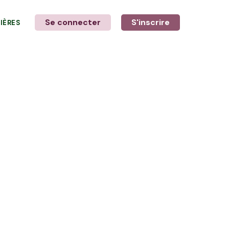
Se connecter
S'inscrire
LIÈRES
LE MOT DE L'AGRICULTEUR
Avec Konrad