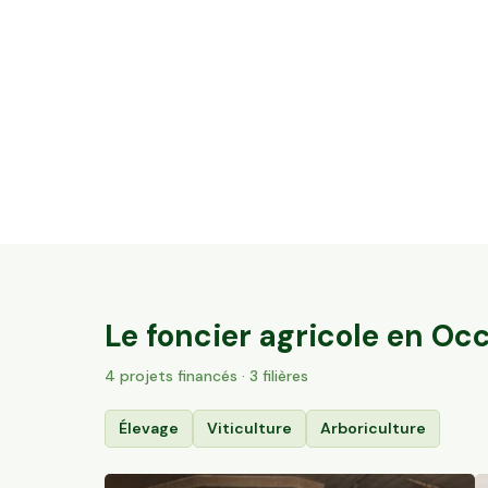
5,2 ha en vignes Bio - IGP Cévennes et
AOC Duché d’Uzès
Aubussargues, Occitanie
93
particuliers
Le foncier agricole en
Occ
4
projet
s
financé
s
· 3 filières
Élevage
Viticulture
Arboriculture