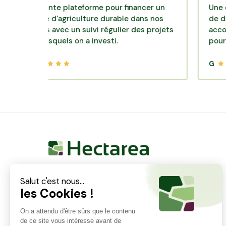
cellente plateforme pour financer un
Une excellen
dèle d'agriculture durable dans nos
de diversifica
rroirs avec un suivi régulier des projets
accompagneme
ns lesquels on a investi.
pour des pla
G
Hectarea est une entreprise à mission qui a pour
ambition de reconnecter les particuliers avec les
agriculteurs soucieux de bien faire. En quelques
clics, les particuliers peuvent investir dans des ares
de terre de leur choix.