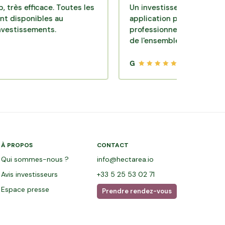
ficace. Toutes les
Un investissement de bon sens via
nibles au
application pratique réalisée par 
ements.
professionnels de qualité. Très sati
de l'ensemble.
G
À PROPOS
CONTACT
Qui sommes-nous ?
info@hectarea.io
Avis investisseurs
+33 5 25 53 02 71
Espace presse
Prendre rendez-vous