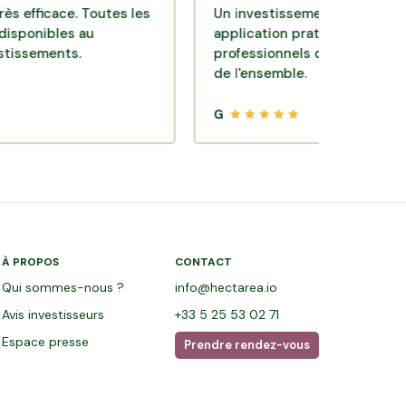
cace. Toutes les
Un investissement de bon sens via u
les au
application pratique réalisée par des
nts.
professionnels de qualité. Très satisf
de l'ensemble.
G
À PROPOS
CONTACT
Qui sommes-nous ?
info@hectarea.io
Avis investisseurs
+33 5 25 53 02 71
Espace presse
Prendre rendez-vous