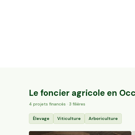
5,2 ha en vignes Bio - IGP Cévennes et
AOC Duché d’Uzès
Aubussargues, Occitanie
93
particuliers
Le foncier agricole en
Occ
4
projet
s
financé
s
· 3 filières
Élevage
Viticulture
Arboriculture