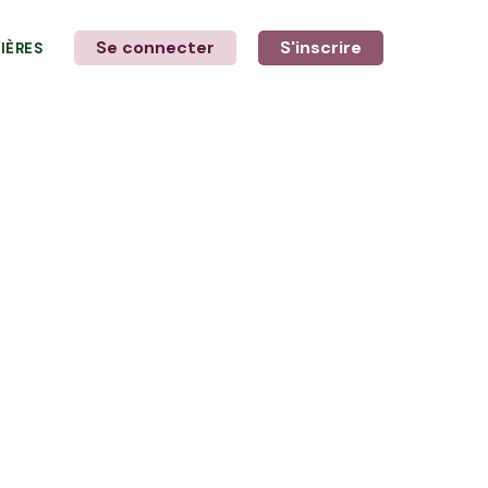
Se connecter
S'inscrire
LIÈRES
LE MOT DE L'AGRICULTEUR
Avec Konrad