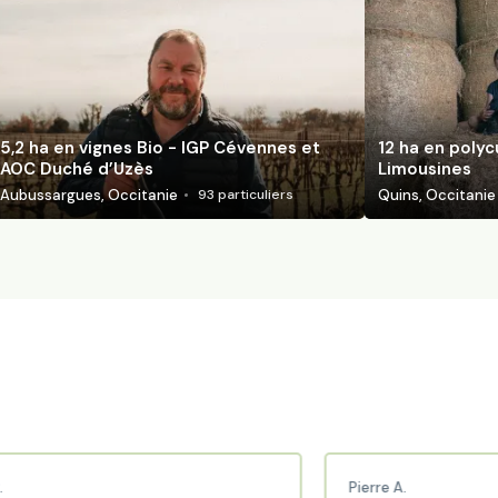
5,2 ha en vignes Bio - IGP Cévennes et
12 ha en polyc
AOC Duché d’Uzès
Limousines
Aubussargues, Occitanie
Quins, Occitanie
93
particuliers
Pierre A.