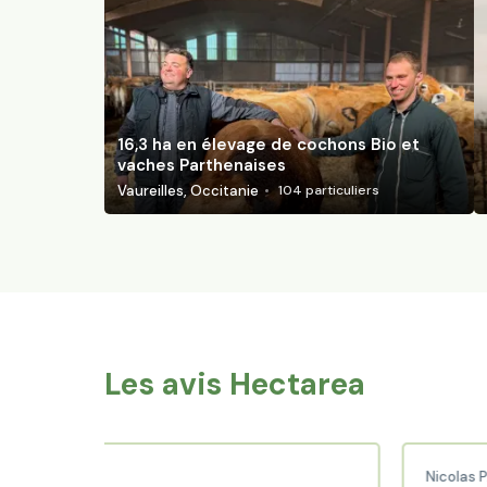
16,3 ha en élevage de cochons Bio et
vaches Parthenaises
Vaureilles, Occitanie
104
particuliers
Les avis Hectarea
ud C.
Nicolas P.