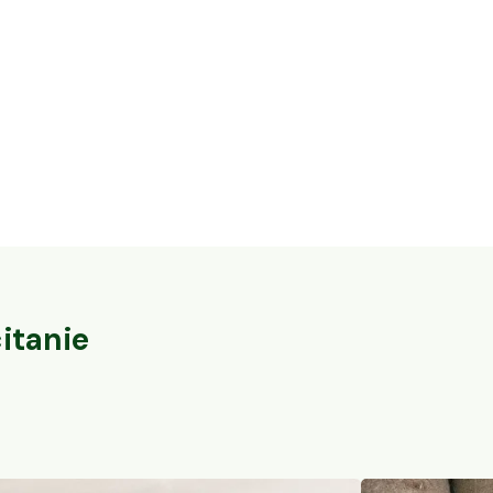
16,3 ha en élevage de cochons Bio et
32 ares en vi
vaches Parthenaises
du-Pape
Vaureilles, Occitanie
Sorgues, PACA
104
particuliers
itanie