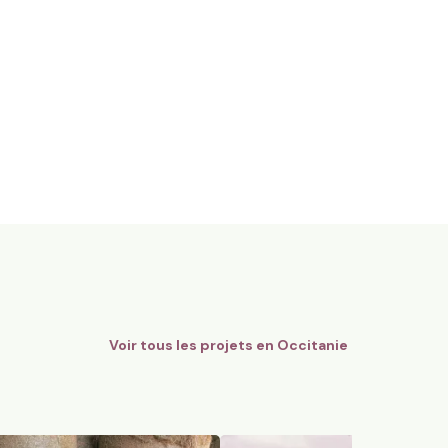
gnes Bio - AOC Châteauneuf-
12 ha en polyculture et élev
Limousines
Quins, Occitanie
184
particuliers
74
particuliers
Voir tous les projets en
Occitanie