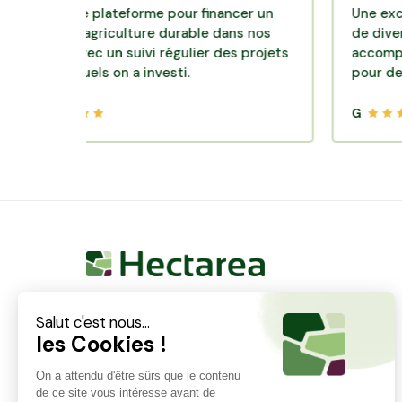
lente plateforme pour financer un
Une excellente 
e d'agriculture durable dans nos
de diversificatio
irs avec un suivi régulier des projets
accompagnement
lesquels on a investi.
pour des placem
G
Hectarea est une entreprise à mission qui a pour
ambition de reconnecter les particuliers avec les
agriculteurs soucieux de bien faire. En quelques
clics, les particuliers peuvent investir dans des ares
de terre de leur choix.