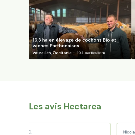
16,3 ha en élevage de cochons Bio et
vaches Parthenaises
Vaureilles, Occitanie
104
particuliers
Les avis Hectarea
baud C.
Nicolas P.