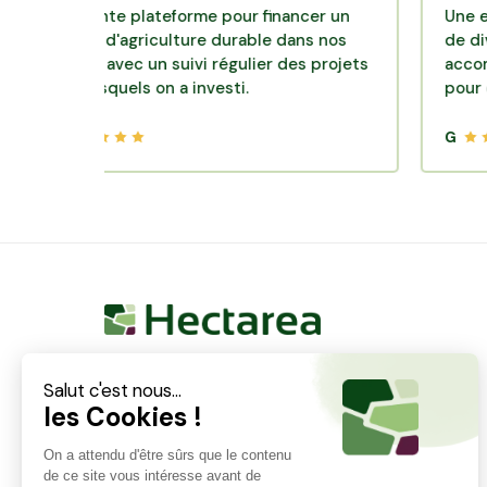
ellente plateforme pour financer un
Une excellent
dèle d'agriculture durable dans nos
de diversifica
roirs avec un suivi régulier des projets
accompagneme
s lesquels on a investi.
pour des plac
G
Hectarea est une entreprise à mission qui a pour
ambition de reconnecter les particuliers avec les
agriculteurs soucieux de bien faire. En quelques
clics, les particuliers peuvent investir dans des ares
de terre de leur choix.