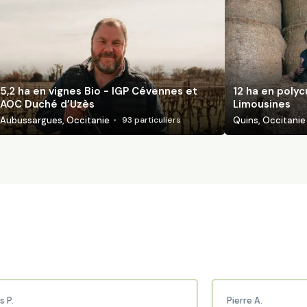
5,2 ha en vignes Bio - IGP Cévennes et
12 ha en polyc
AOC Duché d’Uzès
Limousines
Aubussargues, Occitanie
Quins, Occitanie
93
particuliers
Pierre A.