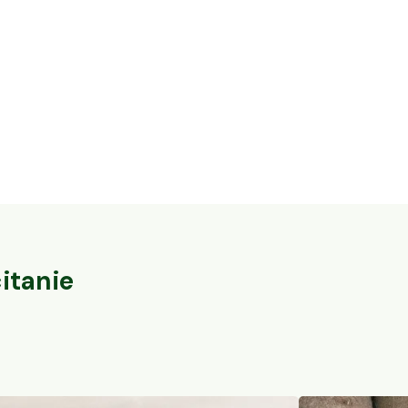
16,3 ha en élevage de cochons Bio et
32 ares en vi
vaches Parthenaises
du-Pape
Vaureilles, Occitanie
Sorgues, PACA
104
particuliers
itanie