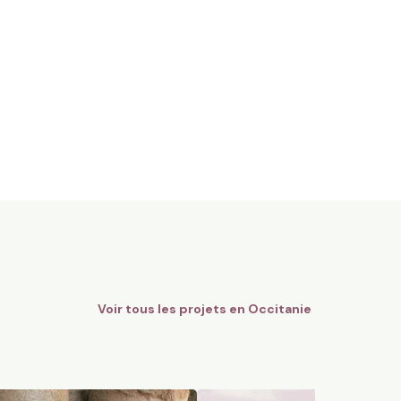
gnes Bio - AOC Châteauneuf-
12 ha en polyculture et élev
Limousines
Quins, Occitanie
184
particuliers
74
particuliers
Voir tous les projets en
Occitanie