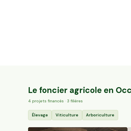
5,2 ha en vignes Bio - IGP Cévennes et
AOC Duché d’Uzès
Aubussargues, Occitanie
93
particuliers
Le foncier agricole en
Occ
4
projet
s
financé
s
· 3 filières
Élevage
Viticulture
Arboriculture