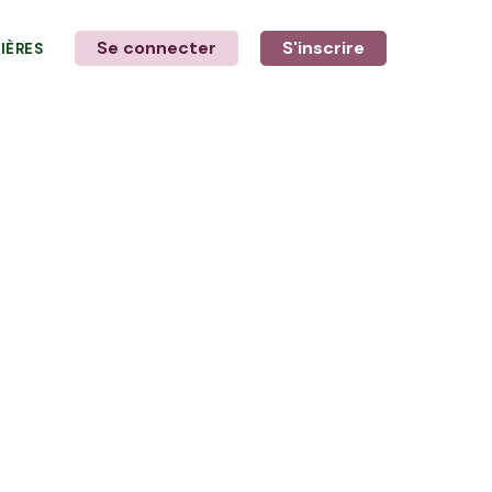
Se connecter
S'inscrire
LIÈRES
LE MOT DE L'AGRICULTEUR
Avec Konrad