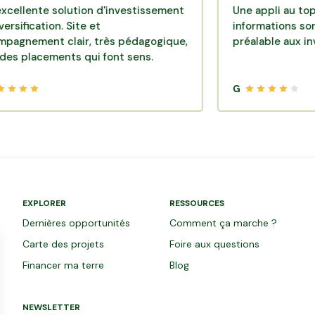
e solution d'investissement
Une appli au top, très ef
tion. Site et
informations sont dispon
nt clair, très pédagogique,
préalable aux investiss
ements qui font sens.
G
EXPLORER
RESSOURCES
Dernières opportunités
Comment ça marche ?
Carte des projets
Foire aux questions
Financer ma terre
Blog
NEWSLETTER