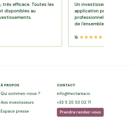
ficace. Toutes les
Un investissement de bon sens via
ibles au
application pratique réalisée par d
ements.
professionnels de qualité. Très sati
de l'ensemble.
G
À PROPOS
CONTACT
Qui sommes-nous ?
info@hectarea.io
Avis investisseurs
+33 5 25 53 02 71
Espace presse
Prendre rendez-vous