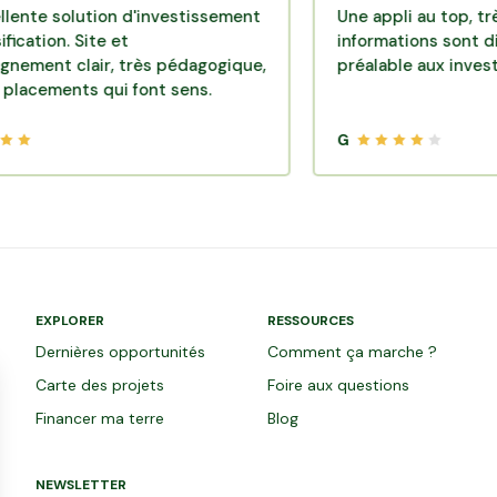
olution d'investissement
Une appli au top, très effica
. Site et
informations sont disponibl
lair, très pédagogique,
préalable aux investissemen
nts qui font sens.
G
EXPLORER
RESSOURCES
Dernières opportunités
Comment ça marche ?
Carte des projets
Foire aux questions
Financer ma terre
Blog
NEWSLETTER