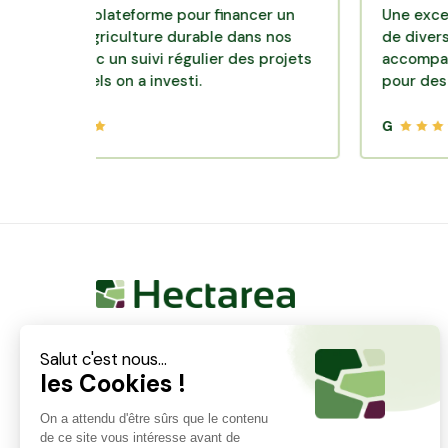
ente plateforme pour financer un
Une excellente s
 d'agriculture durable dans nos
de diversification
rs avec un suivi régulier des projets
accompagnement c
esquels on a investi.
pour des placeme
G
Hectarea est une entreprise à mission qui a pour
ambition de reconnecter les particuliers avec les
agriculteurs soucieux de bien faire. En quelques
clics, les particuliers peuvent investir dans des ares
de terre de leur choix.