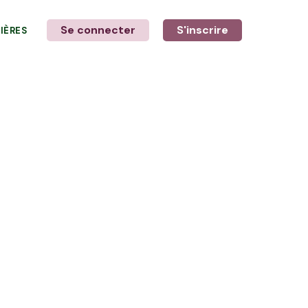
Se connecter
S'inscrire
LIÈRES
LE MOT DE L'AGRICULTEUR
Avec Konrad