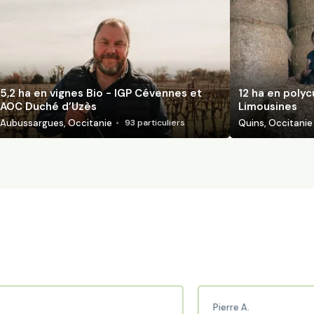
5,2 ha en vignes Bio - IGP Cévennes et
12 ha en polyc
AOC Duché d’Uzès
Limousines
Aubussargues, Occitanie
Quins, Occitanie
93
particuliers
Pierre A.