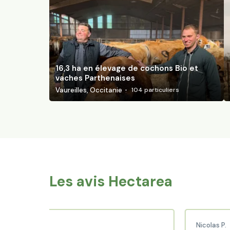
16,3 ha en élevage de cochons Bio et
vaches Parthenaises
Vaureilles, Occitanie
104
particuliers
Les avis Hectarea
 C.
Nicolas P.