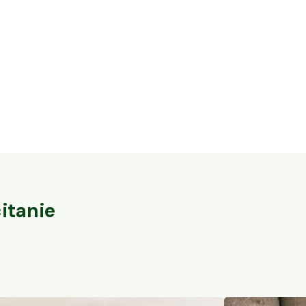
16,3 ha en élevage de cochons Bio et
32 ares en vi
vaches Parthenaises
du-Pape
Vaureilles, Occitanie
Sorgues, PACA
104
particuliers
itanie