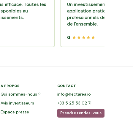
ce. Toutes les
Un investissement de bon sens via un
es au
application pratique réalisée par des
ts.
professionnels de qualité. Très satisfai
de l'ensemble.
G
À PROPOS
CONTACT
Qui sommes-nous ?
info@hectarea.io
Avis investisseurs
+33 5 25 53 02 71
Espace presse
Prendre rendez-vous