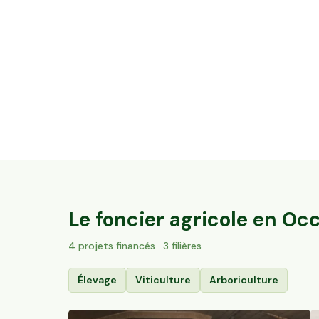
5,2 ha en vignes Bio - IGP Cévennes et
AOC Duché d’Uzès
Aubussargues, Occitanie
93
particuliers
Le foncier agricole en
Occ
4
projet
s
financé
s
· 3 filières
Élevage
Viticulture
Arboriculture