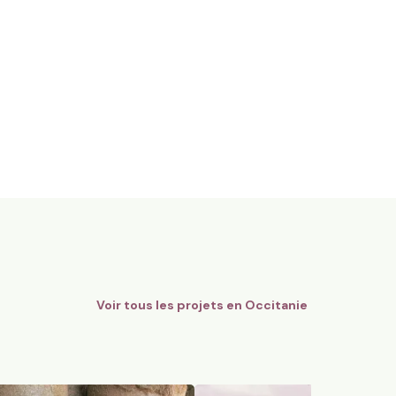
gnes Bio - AOC Châteauneuf-
12 ha en polyculture et élev
Limousines
Quins, Occitanie
184
particuliers
74
particuliers
Voir tous les projets en
Occitanie