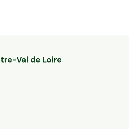
12,08 ha en élevage de vaches laitières -
62,5 ha en él
Cantal & Salers AOP
ovins Bio
Trizac, Auvergne-Rhône-Alpes
Fromental, Nouve
134
particuliers
tre-Val de Loire