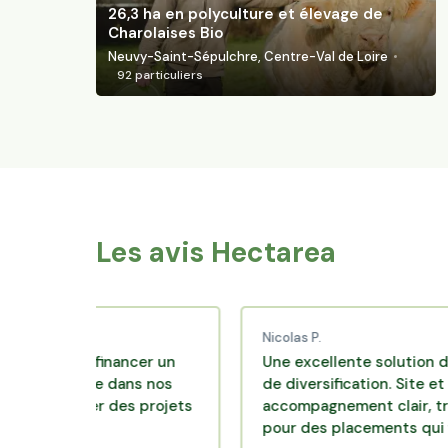
26,3 ha en polyculture et élevage de
Charolaises Bio
Neuvy-Saint-Sépulchre, Centre-Val de Loire
92
particuliers
Les avis Hectarea
Nicolas P.
pour financer un
Une excellente solution d'invest
durable dans nos
de diversification. Site et
régulier des projets
accompagnement clair, très péda
sti.
pour des placements qui font sen