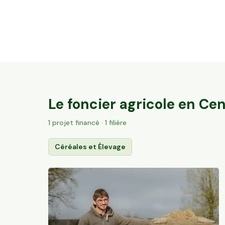
35,6 ha en élevage de brebis laitières Bio
Villac, Nouvelle-Aquitaine
52
particuliers
Le foncier agricole en
Cen
1
projet
financé
· 1 filière
Céréales et Élevage