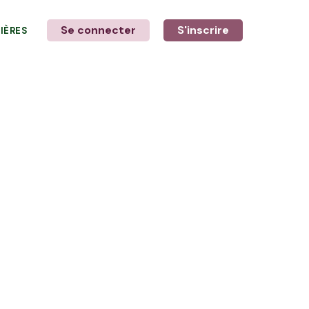
Se connecter
S'inscrire
LIÈRES
LE MOT DE L'AGRICULTEUR
avec Aurore