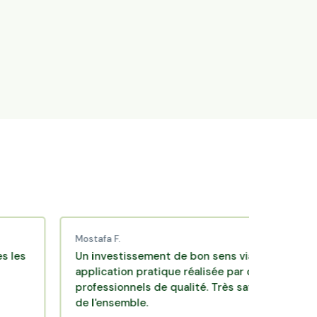
Mostafa F.
Kare
Un investissement de bon sens via une
Une
application pratique réalisée par des
d'i
professionnels de qualité. Très satisfait
opp
de l'ensemble.
Bea