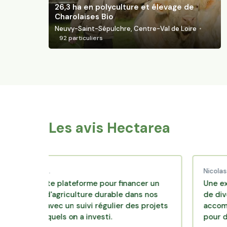
26,3 ha en polyculture et élevage de
Charolaises Bio
Neuvy-Saint-Sépulchre, Centre-Val de Loire
92
particuliers
Les avis Hectarea
aud C.
Nicolas P.
llente plateforme pour financer un
Une excellente
èle d'agriculture durable dans nos
de diversificati
oirs avec un suivi régulier des projets
accompagnemen
 lesquels on a investi.
pour des place