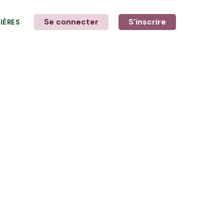
Se connecter
S'inscrire
LIÈRES
LE MOT DE L'AGRICULTEUR
avec Aurore