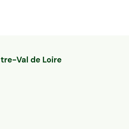
12,08 ha en élevage de vaches laitières -
62,5 ha en él
Cantal & Salers AOP
ovins Bio
Trizac, Auvergne-Rhône-Alpes
Fromental, Nouve
137
particuliers
tre-Val de Loire