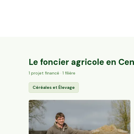
35,6 ha en élevage de brebis laitières Bio
Villac, Nouvelle-Aquitaine
60
particuliers
Le foncier agricole en
Cen
1
projet
financé
· 1 filière
Céréales et Élevage