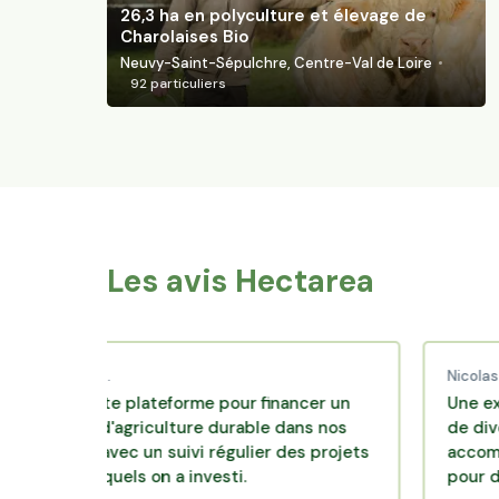
26,3 ha en polyculture et élevage de
Charolaises Bio
Neuvy-Saint-Sépulchre, Centre-Val de Loire
92
particuliers
Les avis Hectarea
ibaud C.
Nicolas P.
cellente plateforme pour financer un
Une excellent
dèle d'agriculture durable dans nos
de diversifica
rroirs avec un suivi régulier des projets
accompagneme
ns lesquels on a investi.
pour des pla