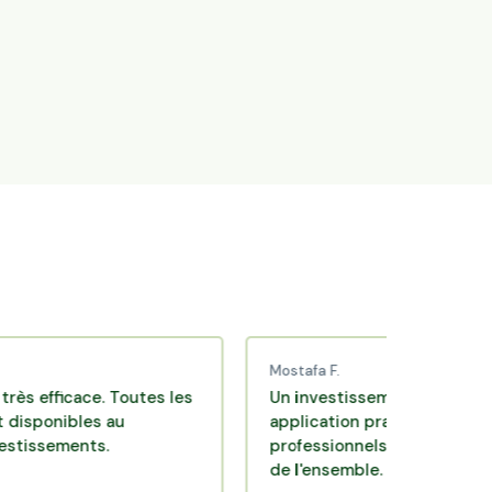
Mostafa F.
ficace. Toutes les
Un investissement de bon sens via
nibles au
application pratique réalisée par 
ements.
professionnels de qualité. Très sati
de l'ensemble.