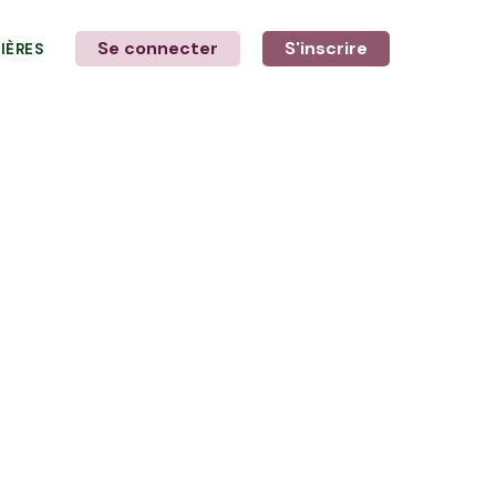
Se connecter
S'inscrire
LIÈRES
LE MOT DE L'AGRICULTEUR
avec Aurore