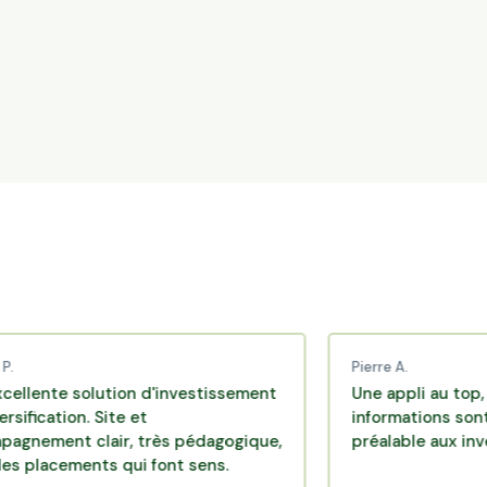
Pierre A.
e solution d'investissement
Une appli au top, très ef
tion. Site et
informations sont dispo
nt clair, très pédagogique,
préalable aux investiss
cements qui font sens.