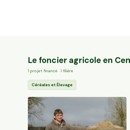
35,6 ha en élevage de brebis laitières Bio
Villac, Nouvelle-Aquitaine
57
particuliers
Le foncier agricole en
Cen
1
projet
financé
· 1 filière
Céréales et Élevage