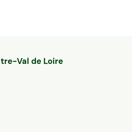
12,08 ha en élevage de vaches laitières -
62,5 ha en él
Cantal & Salers AOP
ovins Bio
Trizac, Auvergne-Rhône-Alpes
Fromental, Nouve
137
particuliers
tre-Val de Loire