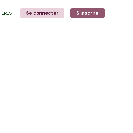
Se connecter
S'inscrire
LIÈRES
LE MOT DE L'AGRICULTEUR
avec Élodie et Ewen