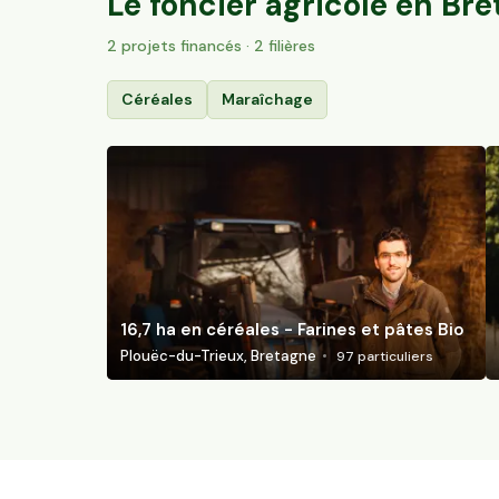
Le foncier agricole en
Bre
2
projet
s
financé
s
· 2 filières
Céréales
Maraîchage
16,7 ha en céréales - Farines et pâtes Bio
Plouëc-du-Trieux, Bretagne
97
particuliers