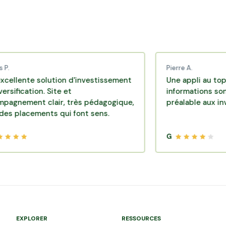
Pierre A.
e solution d'investissement
Une appli au top, très ef
tion. Site et
informations sont dispon
nt clair, très pédagogique,
préalable aux investiss
ements qui font sens.
G
EXPLORER
RESSOURCES