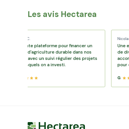
Les avis Hectarea
baud C.
Nicolas P.
ellente plateforme pour financer un
Une excellent
dèle d'agriculture durable dans nos
de diversifica
roirs avec un suivi régulier des projets
accompagneme
s lesquels on a investi.
pour des plac
G