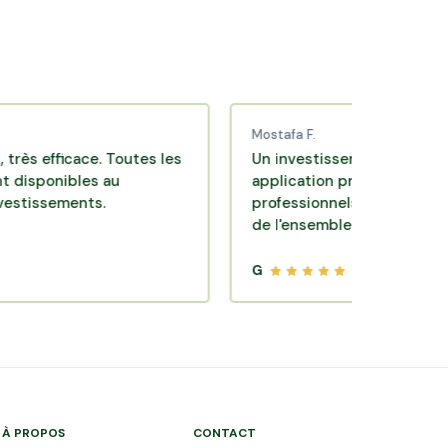
Mostafa F.
ficace. Toutes les
Un investissement de bon sens via
ibles au
application pratique réalisée par d
ements.
professionnels de qualité. Très sati
de l'ensemble.
G
À PROPOS
CONTACT