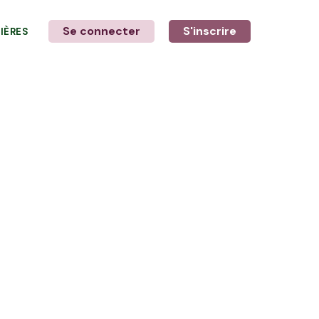
Se connecter
S'inscrire
LIÈRES
LE MOT DE L'AGRICULTEUR
avec Élodie et Ewen