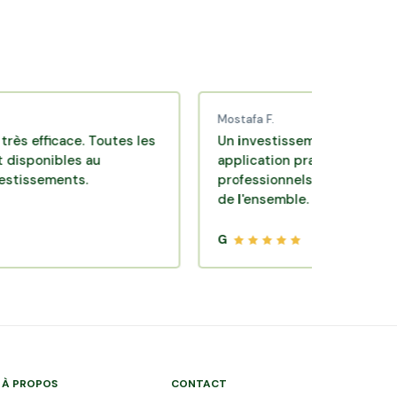
Mostafa F.
icace. Toutes les
Un investissement de bon sens via 
ibles au
application pratique réalisée par d
ments.
professionnels de qualité. Très satis
de l'ensemble.
G
À PROPOS
CONTACT