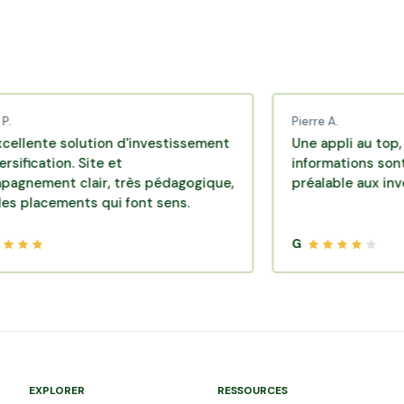
Pierre A.
 solution d'investissement
Une appli au top, très eff
ion. Site et
informations sont dispon
t clair, très pédagogique,
préalable aux investisse
ements qui font sens.
G
EXPLORER
RESSOURCES