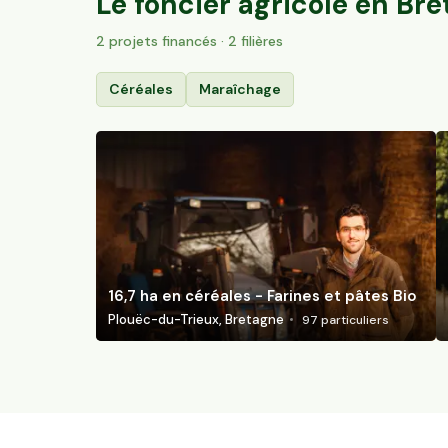
Le foncier agricole en
Bre
2
projet
s
financé
s
· 2 filières
Céréales
Maraîchage
16,7 ha en céréales - Farines et pâtes Bio
Plouëc-du-Trieux, Bretagne
97
particuliers