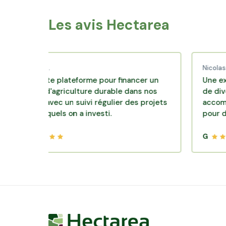
Les avis Hectarea
aud C.
Nicolas P.
ellente plateforme pour financer un
Une excellente
èle d'agriculture durable dans nos
de diversificat
roirs avec un suivi régulier des projets
accompagnemen
s lesquels on a investi.
pour des plac
G