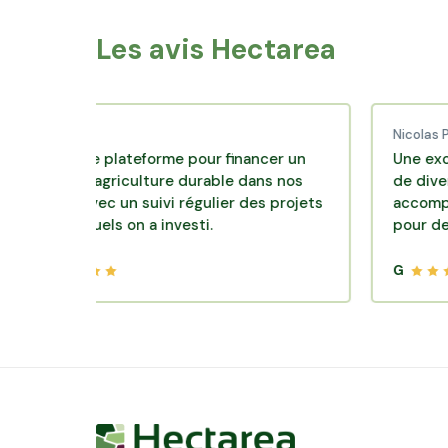
Les avis Hectarea
ud C.
Nicolas P.
lente plateforme pour financer un
Une excellente 
le d'agriculture durable dans nos
de diversificatio
irs avec un suivi régulier des projets
accompagnement
lesquels on a investi.
pour des placem
G