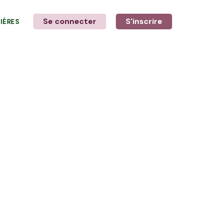
Se connecter
S'inscrire
LIÈRES
LE MOT DE L'AGRICULTEUR
avec Élodie et Ewen