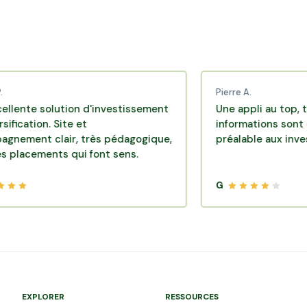
Pierre A.
solution d'investissement
Une appli au top, très effi
n. Site et
informations sont disponib
 clair, très pédagogique,
préalable aux investissem
ents qui font sens.
G
EXPLORER
RESSOURCES