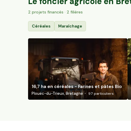
Le foncier agricole en
Bre
2
projet
s
financé
s
· 2 filières
Céréales
Maraîchage
16,7 ha en céréales - Farines et pâtes Bio
Plouëc-du-Trieux, Bretagne
97
particuliers