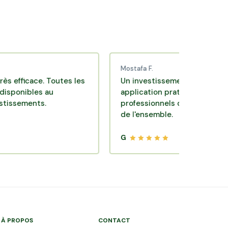
Mostafa F.
cace. Toutes les
Un investissement de bon sens via u
les au
application pratique réalisée par des
ents.
professionnels de qualité. Très satisf
de l'ensemble.
G
À PROPOS
CONTACT