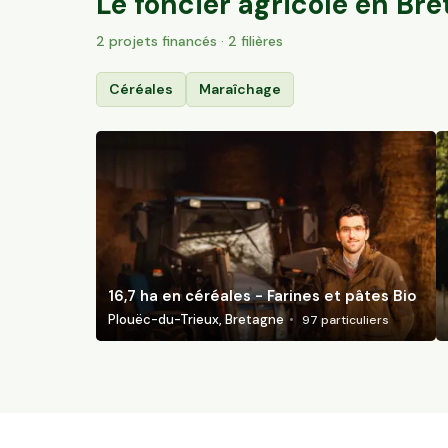
Le foncier agricole en
Bre
2
projet
s
financé
s
· 2 filières
Céréales
Maraîchage
16,7 ha en céréales - Farines et pâtes Bio
Plouëc-du-Trieux, Bretagne
97
particuliers