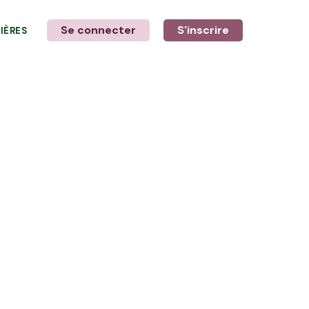
Se connecter
S'inscrire
LIÈRES
LE MOT DE L'AGRICULTEUR
avec Élodie et Ewen