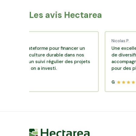
Les avis Hectarea
C.
Nicolas P.
nte plateforme pour financer un
Une excellente so
d'agriculture durable dans nos
de diversification.
s avec un suivi régulier des projets
accompagnement c
squels on a investi.
pour des placemen
G