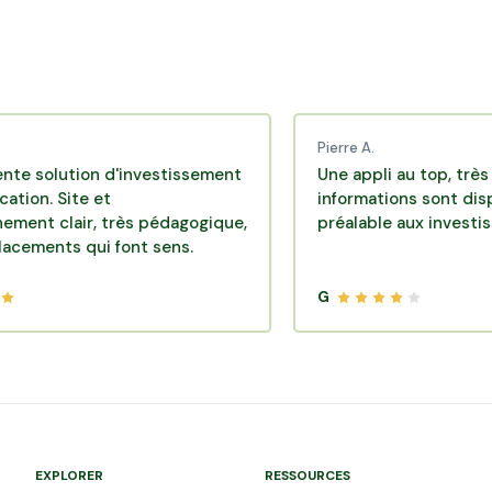
Pierre A.
lution d'investissement
Une appli au top, très efficac
 Site et
informations sont disponible
lair, très pédagogique,
préalable aux investissement
ts qui font sens.
G
EXPLORER
RESSOURCES