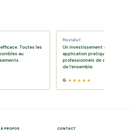
Mostafa F.
e. Toutes les
Un investissement de bon sens via une
s au
application pratique réalisée par des
s.
professionnels de qualité. Très satisfait
de l'ensemble.
G
À PROPOS
CONTACT