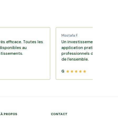
Mostafa F.
ace. Toutes les
Un investissement de bon sens via u
les au
application pratique réalisée par des
nts.
professionnels de qualité. Très satisfa
de l'ensemble.
G
À PROPOS
CONTACT