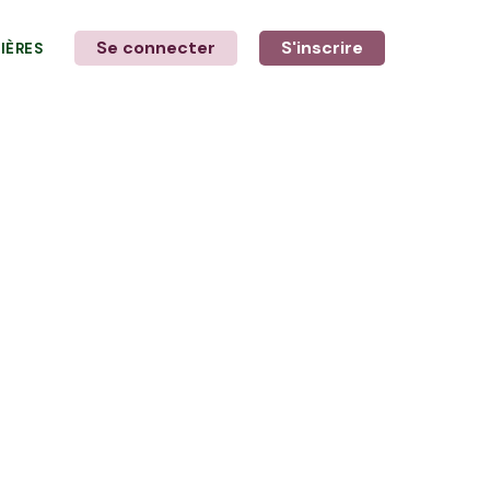
Se connecter
S'inscrire
LIÈRES
LE MOT DE L'AGRICULTEUR
avec Élodie et Ewen