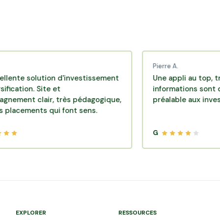
Pierre A.
solution d'investissement
Une appli au top, très effic
n. Site et
informations sont disponib
clair, très pédagogique,
préalable aux investisseme
ents qui font sens.
G
EXPLORER
RESSOURCES