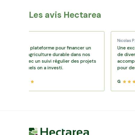
Les avis Hectarea
d C.
Nicolas P.
lente plateforme pour financer un
Une excellente 
e d'agriculture durable dans nos
de diversificatio
irs avec un suivi régulier des projets
accompagnement 
lesquels on a investi.
pour des placem
G