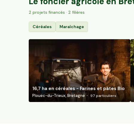
Le foncier agricole en
Bre
2
projet
s
financé
s
· 2 filières
Céréales
Maraîchage
16,7 ha en céréales - Farines et pâtes Bio
Plouëc-du-Trieux, Bretagne
97
particuliers