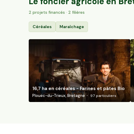
Le foncier agricole en
Bre
2
projet
s
financé
s
· 2 filières
Céréales
Maraîchage
16,7 ha en céréales - Farines et pâtes Bio
Plouëc-du-Trieux, Bretagne
97
particuliers