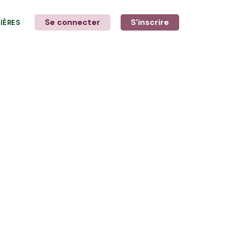
Se connecter
S'inscrire
LIÈRES
LE MOT DE L'AGRICULTEUR
avec Élodie et Ewen