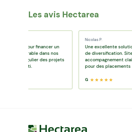
Les avis Hectarea
Nicolas P.
me pour financer un
Une excellente solution d'inv
re durable dans nos
de diversification. Site et
vi régulier des projets
accompagnement clair, très p
nvesti.
pour des placements qui font 
G