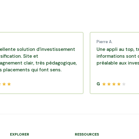
Pierre A.
solution d'investissement
Une appli au top, très effic
n. Site et
informations sont disponib
clair, très pédagogique,
préalable aux investisseme
ents qui font sens.
G
EXPLORER
RESSOURCES