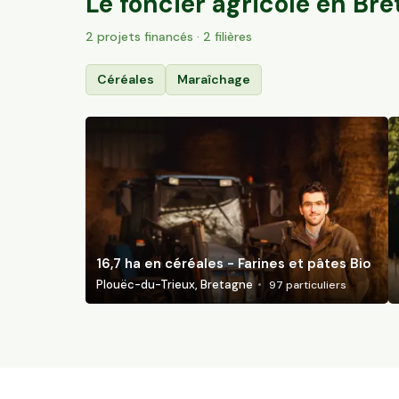
Le foncier agricole en
Bre
2
projet
s
financé
s
· 2 filières
Céréales
Maraîchage
16,7 ha en céréales - Farines et pâtes Bio
Plouëc-du-Trieux, Bretagne
97
particuliers