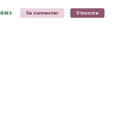
Se connecter
S'inscrire
LIÈRES
LE MOT DE L'AGRICULTEUR
avec Élodie et Ewen