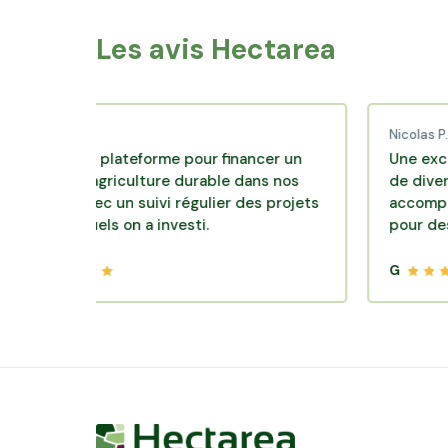
Les avis Hectarea
d C.
Nicolas P.
lente plateforme pour financer un
Une excellente 
e d'agriculture durable dans nos
de diversificatio
irs avec un suivi régulier des projets
accompagnement 
lesquels on a investi.
pour des placem
G