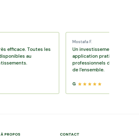
Mostafa F.
ace. Toutes les
Un investissement de bon sens via u
les au
application pratique réalisée par des
nts.
professionnels de qualité. Très satisfa
de l'ensemble.
G
À PROPOS
CONTACT