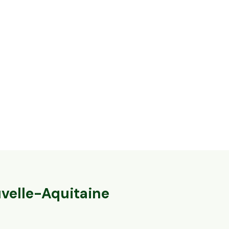
62,5 ha en él
35,6 ha en élevage de brebis laitières Bio
ovins Bio
Villac, Nouvelle-Aquitaine
Fromental, Nouve
57
particuliers
velle-Aquitaine