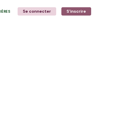
Se connecter
S'inscrire
LIÈRES
LE MOT DE L'AGRICULTEUR
Avec Jérôme