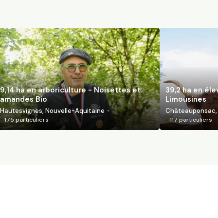
9,14 ha en arboriculture - Noisettes et
39,2 ha en él
amandes Bio
Limousines
Hautesvignes, Nouvelle-Aquitaine
Châteauponsac, 
175
particuliers
117
particuliers