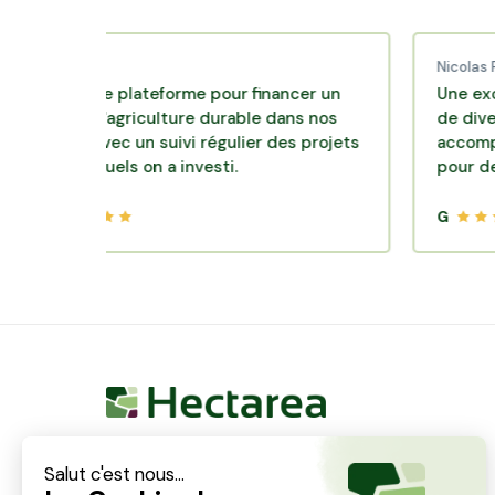
aud C.
Nicolas P.
llente plateforme pour financer un
Une excellente
le d'agriculture durable dans nos
de diversificati
oirs avec un suivi régulier des projets
accompagnemen
 lesquels on a investi.
pour des place
G
Hectarea est une entreprise à mission qui a pour
ambition de reconnecter les particuliers avec les