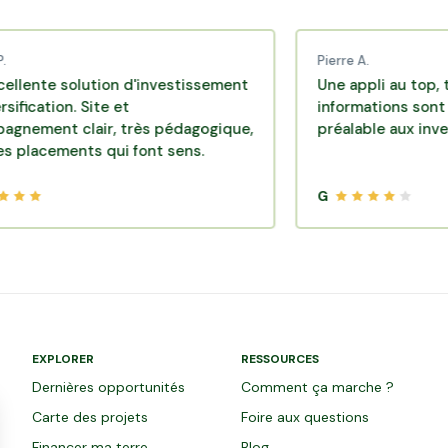
Pierre A.
 solution d'investissement
Une appli au top, très eff
on. Site et
informations sont disponi
t clair, très pédagogique,
préalable aux investissem
ments qui font sens.
G
EXPLORER
RESSOURCES
Dernières opportunités
Comment ça marche ?
Carte des projets
Foire aux questions
Financer ma terre
Blog