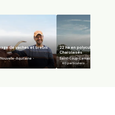
evage de vaches et brebis
22 ha en polyculture et élev
Charolaises
Nouvelle-Aquitaine
Saint-Loup-Lamairé, Nouvelle-Aqu
40
particuliers