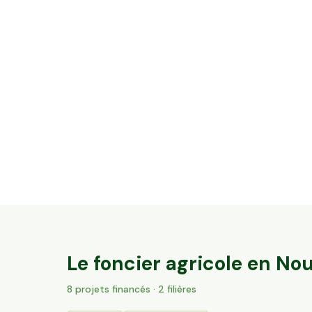
37,7 ha en élevage de chèvres laitières et
brebis
Val-du-Mignon, Nouvelle-Aquitaine
163
particuliers
Le foncier agricole en
Nou
8
projet
s
financé
s
· 2 filières