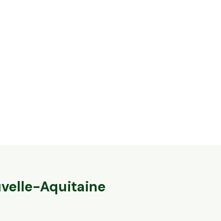
62,5 ha en él
35,6 ha en élevage de brebis laitières Bio
ovins Bio
Villac, Nouvelle-Aquitaine
Fromental, Nouve
52
particuliers
velle-Aquitaine