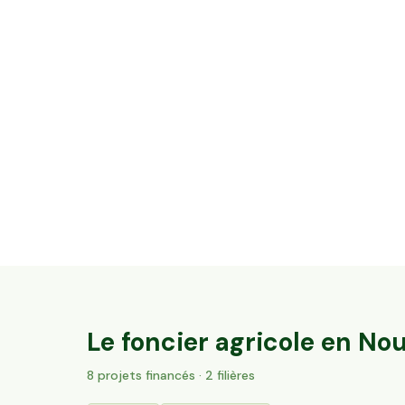
37,7 ha en élevage de chèvres laitières et
brebis
Val-du-Mignon, Nouvelle-Aquitaine
161
particuliers
Le foncier agricole en
Nou
8
projet
s
financé
s
· 2 filières