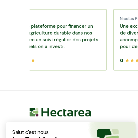
ud C.
Nicolas P.
llente plateforme pour financer un
Une excellente 
le d'agriculture durable dans nos
de diversificati
irs avec un suivi régulier des projets
accompagnement
lesquels on a investi.
pour des placem
G
Hectarea est une entreprise à mission qui a pour
ambition de reconnecter les particuliers avec les