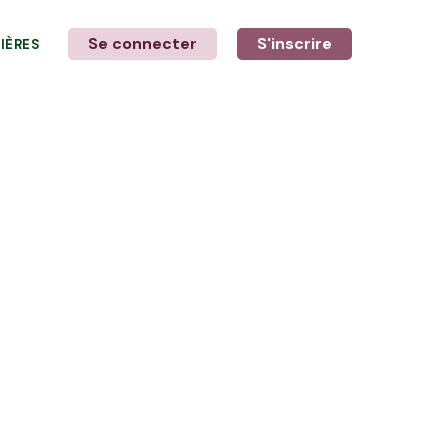
Se connecter
S'inscrire
LIÈRES
LE MOT DE L'AGRICULTEUR
Avec Jérôme