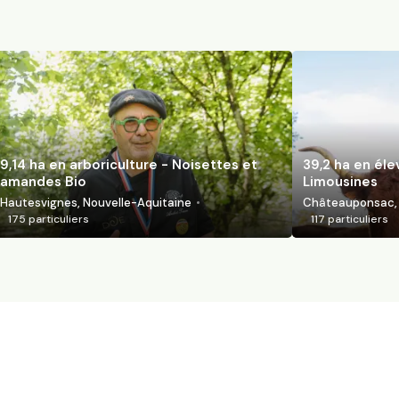
9,14 ha en arboriculture - Noisettes et
39,2 ha en él
amandes Bio
Limousines
Hautesvignes, Nouvelle-Aquitaine
Châteauponsac, 
175
particuliers
117
particuliers