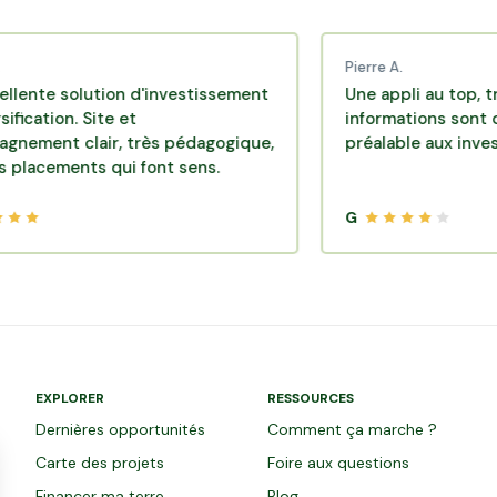
Pierre A.
solution d'investissement
Une appli au top, très effi
on. Site et
informations sont disponi
 clair, très pédagogique,
préalable aux investissem
ents qui font sens.
G
EXPLORER
RESSOURCES
Dernières opportunités
Comment ça marche ?
Carte des projets
Foire aux questions
Financer ma terre
Blog