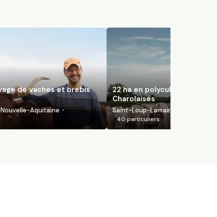
evage de vaches et brebis
22 ha en polyculture et élev
Charolaises
Nouvelle-Aquitaine
Saint-Loup-Lamairé, Nouvelle-Aqu
40
particuliers