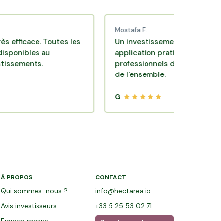
Mostafa F.
cace. Toutes les
Un investissement de bon sens via u
bles au
application pratique réalisée par des
ents.
professionnels de qualité. Très satisf
de l'ensemble.
G
À PROPOS
CONTACT
Qui sommes-nous ?
info@hectarea.io
Avis investisseurs
+33 5 25 53 02 71
Espace presse