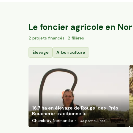
16,7 ha en élevage de Rouge-des-Prés -
Boucherie traditionnelle
Chambray, Normandie
103
particuliers
Le foncier agricole en
Nor
2
projet
s
financé
s
· 2 filières
Élevage
Arboriculture
16,7 ha en élevage de Rouge-des-Prés -
Boucherie traditionnelle
Chambray, Normandie
103
particuliers