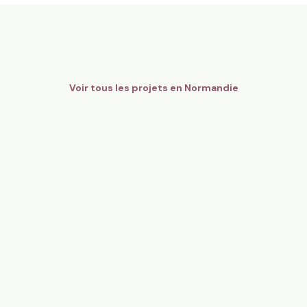
8,6 ha en maraîchage Bio - Fr
gers Bio Pays d’Auge - Cidre
légumes
mandie
Orgères, Bretagne
136
particuliers
81
particulier
Voir tous les projets en
Normandie