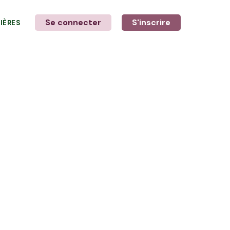
Se connecter
S'inscrire
LIÈRES
LE MOT DE L'AGRICULTEUR
avec Floriane et Laurine