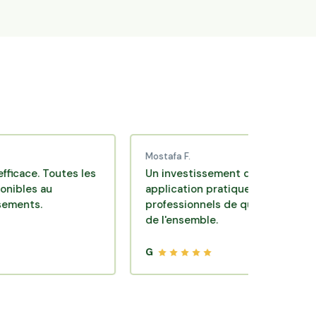
Mostafa F.
. Toutes les
Un investissement de bon sens via une
 au
application pratique réalisée par des
.
professionnels de qualité. Très satisfait
de l'ensemble.
G