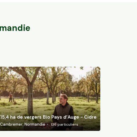
Bio
15,4 ha de ver
Barbières, Auvergne-Rhône-Alpes
Cambremer, Nor
46
particuliers
mandie
15,4 ha de vergers Bio Pays d’Auge - Cidre
Cambremer, Normandie
136
particuliers