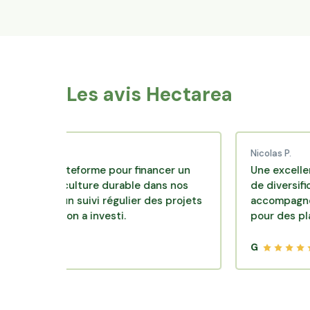
Les avis Hectarea
.
Nicolas P.
te plateforme pour financer un
Une excellente solu
'agriculture durable dans nos
de diversification. S
avec un suivi régulier des projets
accompagnement cla
uels on a investi.
pour des placements
G