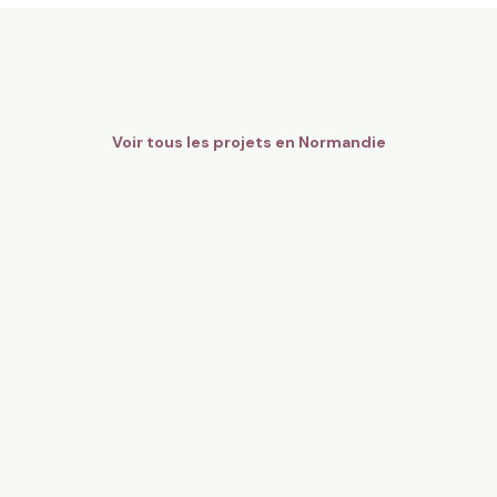
8,6 ha en maraîchage Bio - Fr
gers Bio Pays d’Auge - Cidre
légumes
mandie
Orgères, Bretagne
136
particuliers
81
particulier
Voir tous les projets en
Normandie