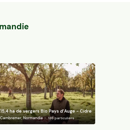
Bio
15,4 ha de ver
Barbières, Auvergne-Rhône-Alpes
Cambremer, Nor
46
particuliers
mandie
15,4 ha de vergers Bio Pays d’Auge - Cidre
Cambremer, Normandie
136
particuliers