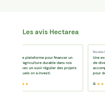
Les avis Hectarea
aud C.
Nicolas P.
llente plateforme pour financer un
Une excellente
le d'agriculture durable dans nos
de diversificati
oirs avec un suivi régulier des projets
accompagnement
 lesquels on a investi.
pour des place
G