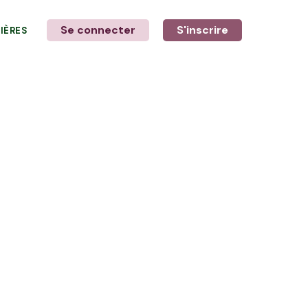
Se connecter
S'inscrire
LIÈRES
LE MOT DE L'AGRICULTEUR
avec Floriane et Laurine