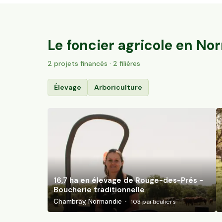
16,7 ha en élevage de Rouge-des-Prés -
Boucherie traditionnelle
Chambray, Normandie
103
particuliers
Le foncier agricole en
Nor
2
projet
s
financé
s
· 2 filières
Élevage
Arboriculture
16,7 ha en élevage de Rouge-des-Prés -
Boucherie traditionnelle
Chambray, Normandie
103
particuliers