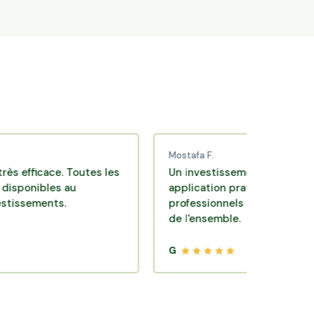
Mostafa F.
cace. Toutes les
Un investissement de bon sens via u
bles au
application pratique réalisée par de
ents.
professionnels de qualité. Très satisf
de l'ensemble.
G