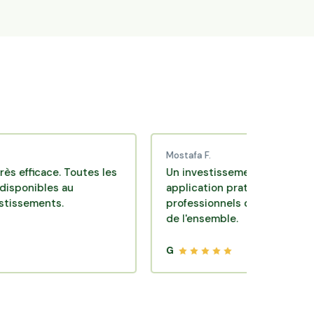
Mostafa F.
cace. Toutes les
Un investissement de bon sens via u
bles au
application pratique réalisée par des
ents.
professionnels de qualité. Très satisf
de l'ensemble.
G