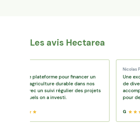
Les avis Hectarea
ud C.
Nicolas P.
llente plateforme pour financer un
Une excellente 
le d'agriculture durable dans nos
de diversificati
irs avec un suivi régulier des projets
accompagnement
lesquels on a investi.
pour des placem
G