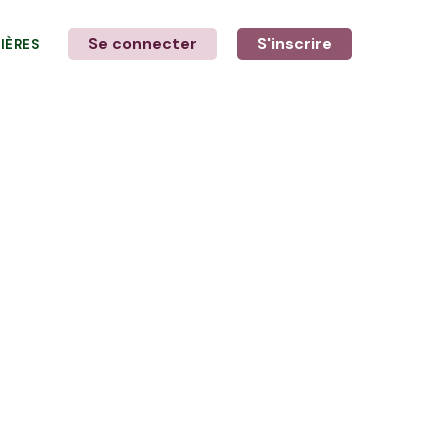
Se connecter
S'inscrire
LIÈRES
LE MOT DE L'AGRICULTEUR
avec Floriane et Laurine