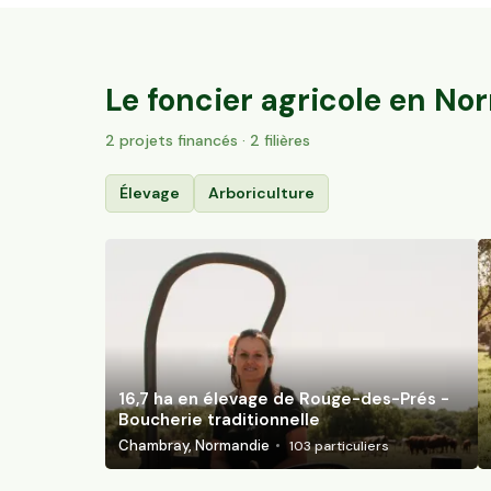
16,7 ha en élevage de Rouge-des-Prés -
Boucherie traditionnelle
Chambray, Normandie
103
particuliers
Le foncier agricole en
Nor
2
projet
s
financé
s
· 2 filières
Élevage
Arboriculture
16,7 ha en élevage de Rouge-des-Prés -
Boucherie traditionnelle
Chambray, Normandie
103
particuliers