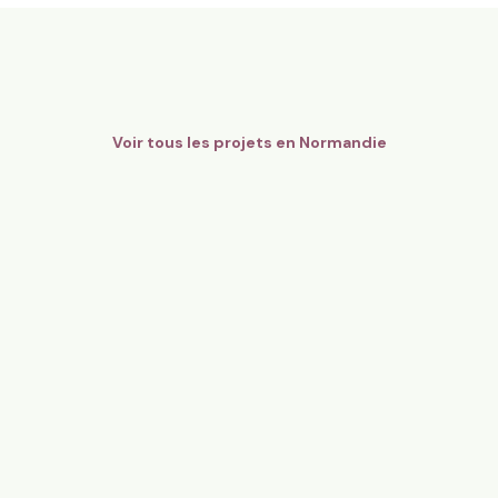
8,6 ha en maraîchage Bio - Fr
gers Bio Pays d’Auge - Cidre
légumes
mandie
Orgères, Bretagne
136
particuliers
81
particulier
Voir tous les projets en
Normandie