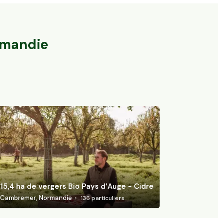
Bio
15,4 ha de ver
Barbières, Auvergne-Rhône-Alpes
Cambremer, Nor
46
particuliers
mandie
15,4 ha de vergers Bio Pays d’Auge - Cidre
Cambremer, Normandie
136
particuliers