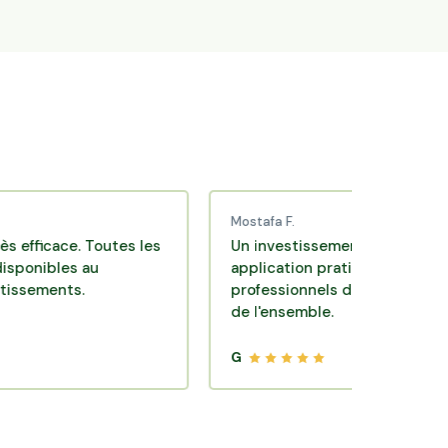
Mostafa F.
ace. Toutes les
Un investissement de bon sens via un
les au
application pratique réalisée par des
nts.
professionnels de qualité. Très satisfa
de l'ensemble.
G