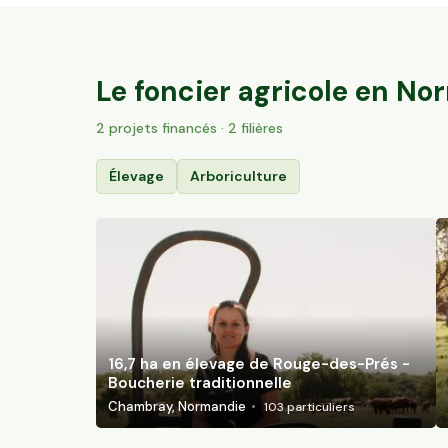
16,7 ha en élevage de Rouge-des-Prés -
Boucherie traditionnelle
Chambray, Normandie
103
particuliers
Le foncier agricole en
Nor
2
projet
s
financé
s
· 2 filières
Élevage
Arboriculture
16,7 ha en élevage de Rouge-des-Prés -
Boucherie traditionnelle
Chambray, Normandie
103
particuliers