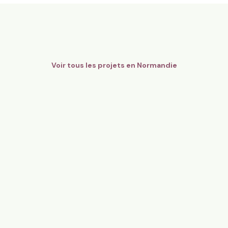
8,6 ha en maraîchage Bio - Fr
gers Bio Pays d’Auge - Cidre
légumes
mandie
Orgères, Bretagne
136
particuliers
81
particulier
Voir tous les projets en
Normandie