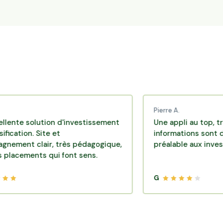
Pierre A.
solution d'investissement
Une appli au top, très effic
n. Site et
informations sont disponib
clair, très pédagogique,
préalable aux investisseme
ents qui font sens.
G