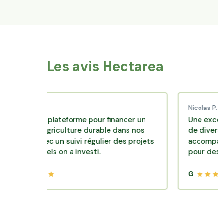
Les avis Hectarea
d C.
Nicolas P.
lente plateforme pour financer un
Une excellente 
e d'agriculture durable dans nos
de diversificatio
rs avec un suivi régulier des projets
accompagnement 
esquels on a investi.
pour des placem
G