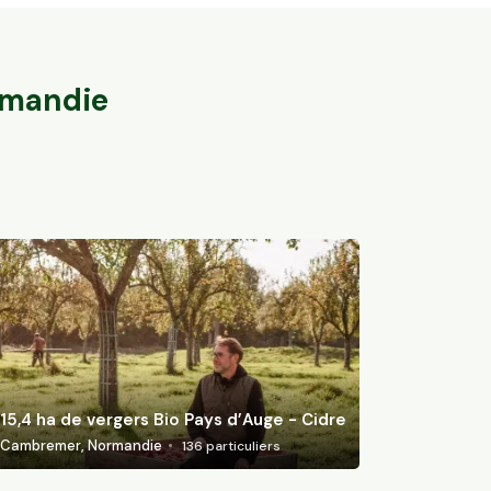
Bio
15,4 ha de ver
Barbières, Auvergne-Rhône-Alpes
Cambremer, Nor
46
particuliers
mandie
15,4 ha de vergers Bio Pays d’Auge - Cidre
Cambremer, Normandie
136
particuliers