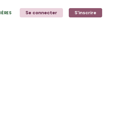
Se connecter
S'inscrire
LIÈRES
LE MOT DE L'AGRICULTEUR
avec Floriane et Laurine