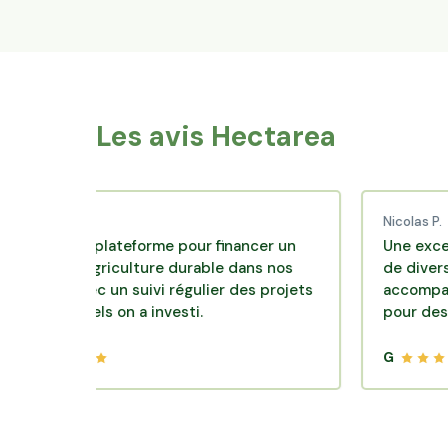
Les avis Hectarea
d C.
Nicolas P.
ente plateforme pour financer un
Une excellente s
 d'agriculture durable dans nos
de diversification
rs avec un suivi régulier des projets
accompagnement 
esquels on a investi.
pour des placeme
G