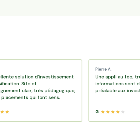
Pierre A.
olution d'investissement
Une appli au top, très effica
. Site et
informations sont disponibl
clair, très pédagogique,
préalable aux investissemen
nts qui font sens.
G