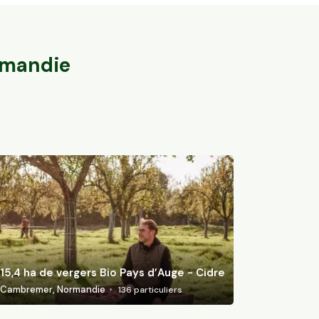
Bio
15,4 ha de ver
Barbières, Auvergne-Rhône-Alpes
Cambremer, Nor
46
particuliers
mandie
15,4 ha de vergers Bio Pays d’Auge - Cidre
Cambremer, Normandie
136
particuliers