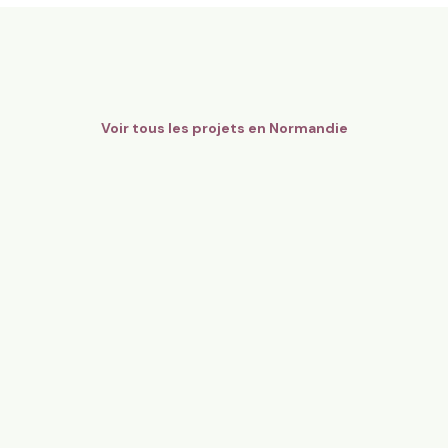
8,6 ha en maraîchage Bio - Fr
gers Bio Pays d’Auge - Cidre
légumes
mandie
Orgères, Bretagne
136
particuliers
81
particulier
Voir tous les projets en
Normandie