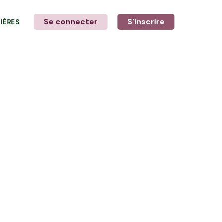
Se connecter
S'inscrire
LIÈRES
LE MOT DE L'AGRICULTEUR
avec Floriane et Laurine