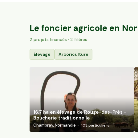
16,7 ha en élevage de Rouge-des-Prés -
Boucherie traditionnelle
Chambray, Normandie
103
particuliers
Le foncier agricole en
Nor
2
projet
s
financé
s
· 2 filières
Élevage
Arboriculture
16,7 ha en élevage de Rouge-des-Prés -
Boucherie traditionnelle
Chambray, Normandie
103
particuliers