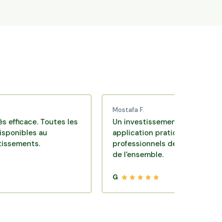
Mostafa F.
ce. Toutes les
Un investissement de bon sens via un
es au
application pratique réalisée par des
ts.
professionnels de qualité. Très satisfai
de l'ensemble.
G