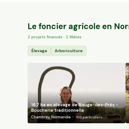
16,7 ha en élevage de Rouge-des-Prés -
Boucherie traditionnelle
Chambray, Normandie
103
particuliers
Le foncier agricole en
Nor
2
projet
s
financé
s
· 2 filières
Élevage
Arboriculture
16,7 ha en élevage de Rouge-des-Prés -
Boucherie traditionnelle
Chambray, Normandie
103
particuliers