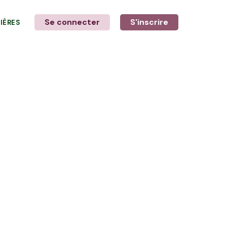
Se connecter
S'inscrire
LIÈRES
LE MOT DE L'AGRICULTEUR
avec Floriane et Laurine