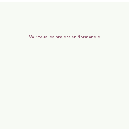
8,6 ha en maraîchage Bio - Fr
gers Bio Pays d’Auge - Cidre
légumes
mandie
Orgères, Bretagne
136
particuliers
81
particulier
Voir tous les projets en
Normandie