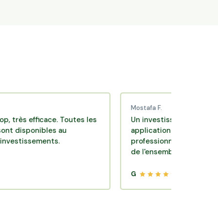
Mostafa F.
 efficace. Toutes les
Un investissement de bon sens v
ponibles au
application pratique réalisée pa
ssements.
professionnels de qualité. Très sa
de l'ensemble.
G