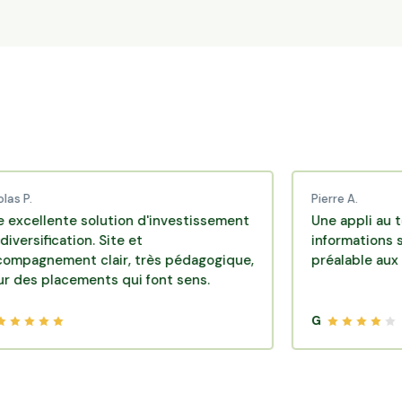
Pierre A.
ente solution d'investissement
Une appli au top, très
cation. Site et
informations sont dis
ment clair, très pédagogique,
préalable aux investi
lacements qui font sens.
G