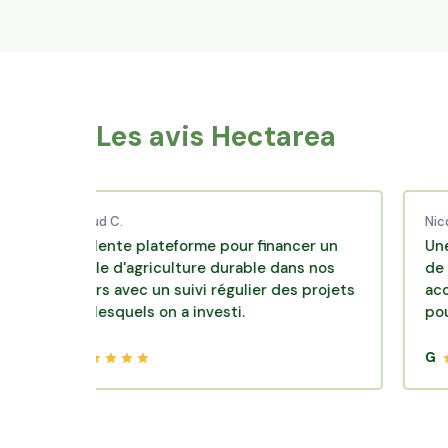
Les avis Hectarea
Thibaud C.
Nicolas P.
Excellente plateforme pour financer un
Une excell
modèle d'agriculture durable dans nos
de diversifi
terroirs avec un suivi régulier des projets
accompagne
dans lesquels on a investi.
pour des p
G
G