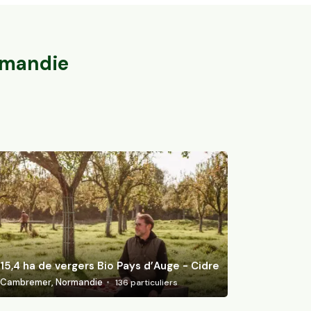
Bio
15,4 ha de ver
Barbières, Auvergne-Rhône-Alpes
Cambremer, Nor
46
particuliers
mandie
15,4 ha de vergers Bio Pays d’Auge - Cidre
Cambremer, Normandie
136
particuliers