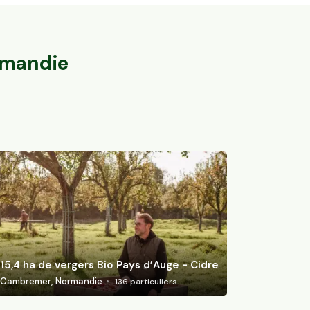
Bio
15,4 ha de ver
Barbières, Auvergne-Rhône-Alpes
Cambremer, Nor
46
particuliers
mandie
15,4 ha de vergers Bio Pays d’Auge - Cidre
Cambremer, Normandie
136
particuliers