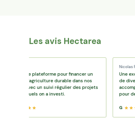
Les avis Hectarea
aud C.
Nicolas P.
llente plateforme pour financer un
Une excellente
le d'agriculture durable dans nos
de diversificati
oirs avec un suivi régulier des projets
accompagnement
 lesquels on a investi.
pour des place
G