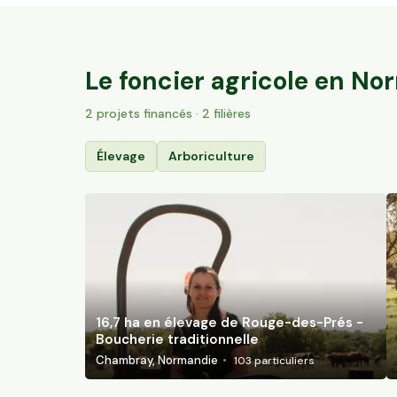
16,7 ha en élevage de Rouge-des-Prés -
Boucherie traditionnelle
Chambray, Normandie
103
particuliers
Le foncier agricole en
Nor
2
projet
s
financé
s
· 2 filières
Élevage
Arboriculture
16,7 ha en élevage de Rouge-des-Prés -
Boucherie traditionnelle
Chambray, Normandie
103
particuliers