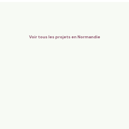
8,6 ha en maraîchage Bio - Fr
gers Bio Pays d’Auge - Cidre
légumes
mandie
Orgères, Bretagne
136
particuliers
81
particulier
Voir tous les projets en
Normandie