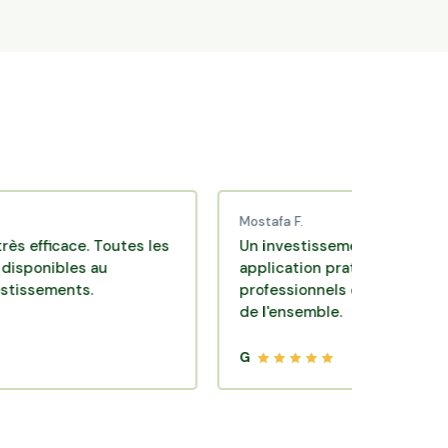
Mostafa F.
cace. Toutes les
Un investissement de bon sens via u
bles au
application pratique réalisée par de
ents.
professionnels de qualité. Très satisf
de l'ensemble.
G