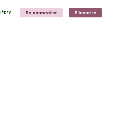
Se connecter
S'inscrire
LIÈRES
LE MOT DE L'AGRICULTEUR
avec Floriane et Laurine