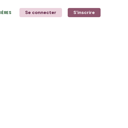
Se connecter
S'inscrire
LIÈRES
LE MOT DE L'AGRICULTEUR
avec Nicolas