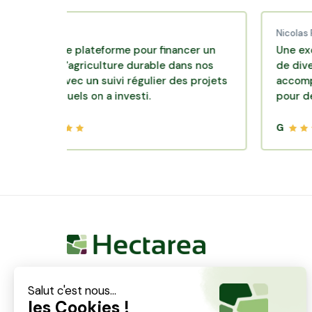
ud C.
Nicolas P.
llente plateforme pour financer un
Une excellente 
le d'agriculture durable dans nos
de diversificati
irs avec un suivi régulier des projets
accompagnement
 lesquels on a investi.
pour des place
G
Hectarea est une entreprise à mission qui a pour
ambition de reconnecter les particuliers avec les
agriculteurs soucieux de bien faire. En quelques