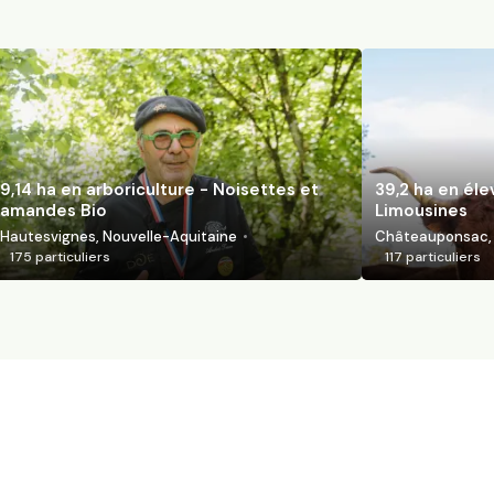
9,14 ha en arboriculture - Noisettes et
39,2 ha en él
amandes Bio
Limousines
Hautesvignes, Nouvelle-Aquitaine
Châteauponsac, 
175
particuliers
117
particuliers