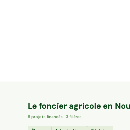
35,6 ha en élevage de brebis laitières Bio
Villac, Nouvelle-Aquitaine
55
particuliers
Le foncier agricole en
Nou
8
projet
s
financé
s
· 3 filières