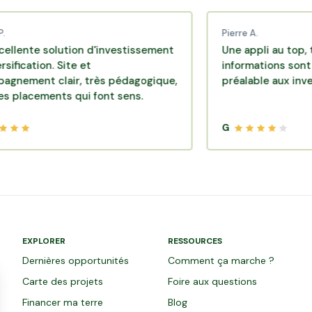
Pierre A.
solution d'investissement
Une appli au top, très effi
on. Site et
informations sont disponi
 clair, très pédagogique,
préalable aux investissem
ments qui font sens.
G
EXPLORER
RESSOURCES
Dernières opportunités
Comment ça marche ?
Carte des projets
Foire aux questions
Financer ma terre
Blog