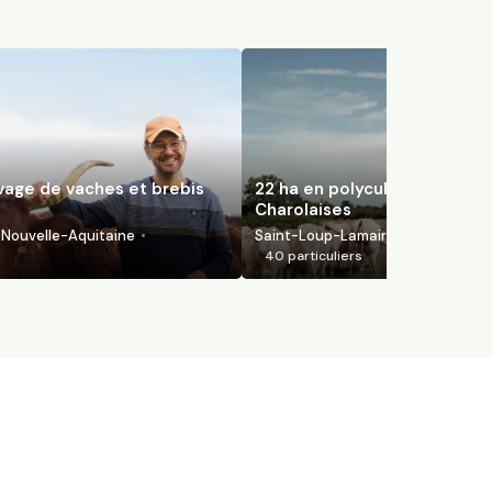
evage de vaches et brebis
22 ha en polyculture et élev
Charolaises
Nouvelle-Aquitaine
Saint-Loup-Lamairé, Nouvelle-Aqu
40
particuliers