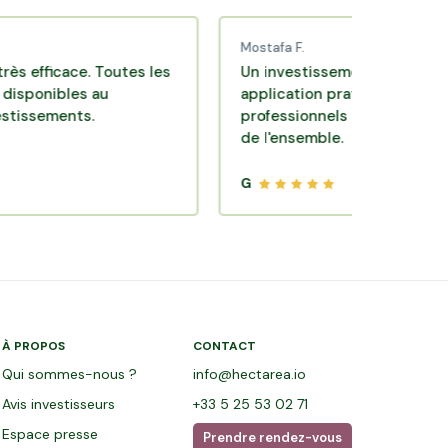
Mostafa F.
cace. Toutes les
Un investissement de bon sens via u
bles au
application pratique réalisée par de
ents.
professionnels de qualité. Très satisf
de l'ensemble.
G
À PROPOS
CONTACT
Qui sommes-nous ?
info@hectarea.io
Avis investisseurs
+33 5 25 53 02 71
Espace presse
Prendre rendez-vous