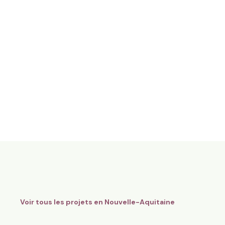
evage de vaches et brebis
22 ha en polyculture et élev
Charolaises
Nouvelle-Aquitaine
Saint-Loup-Lamairé, Nouvelle-Aqu
40
particuliers
Voir tous les projets en
Nouvelle-Aquitaine