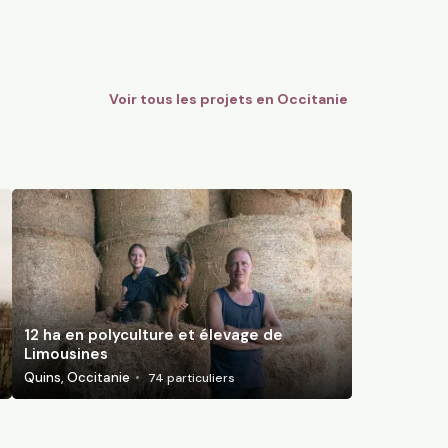
ccitanie
Aubussargues, Occitanie
84
particuliers
93
par
Voir tous les projets en
Occitanie
12 ha en polyculture et élevage de
Limousines
Quins, Occitanie
74
particuliers