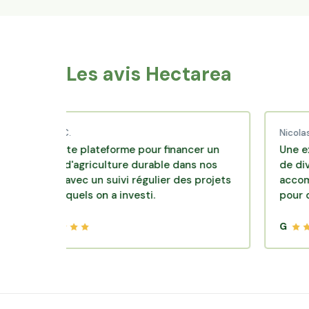
Les avis Hectarea
aud C.
Nicolas P.
ellente plateforme pour financer un
Une excellente
èle d'agriculture durable dans nos
de diversificat
roirs avec un suivi régulier des projets
accompagnemen
s lesquels on a investi.
pour des plac
G