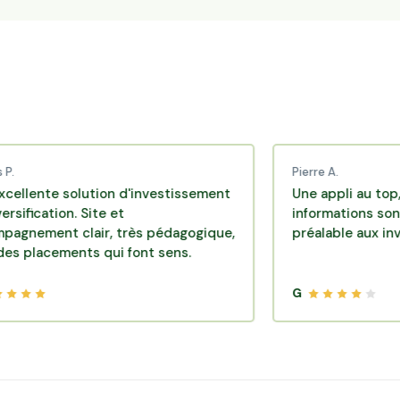
Pierre A.
 solution d'investissement
Une appli au top, très eff
ion. Site et
informations sont dispon
t clair, très pédagogique,
préalable aux investisse
ements qui font sens.
G