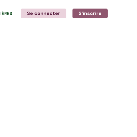
Se connecter
S'inscrire
LIÈRES
LE MOT DE L'AGRICULTEUR
avec Aude et Cyril