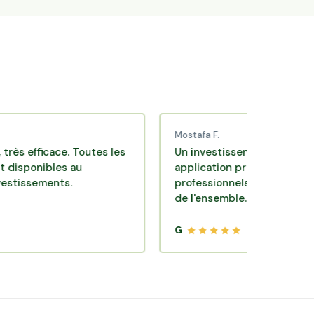
Mostafa F.
icace. Toutes les
Un investissement de bon sens via 
ibles au
application pratique réalisée par d
ments.
professionnels de qualité. Très satis
de l'ensemble.
G