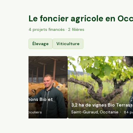
Hautesvignes, Nouvelle-Aquitaine
175
particuliers
Le foncier agricole en
Occ
4
projet
s
financé
s
· 2 filières
Élevage
Viticulture
levage de cochons Bio et
enaises
3,2 ha de vignes Bio Terras
tanie
Saint-Guiraud, Occitanie
104
particuliers
84
pa