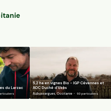
Vaureilles, Occitanie
Saint-Guiraud, O
104
particuliers
itanie
5,2 ha en vignes Bio - IGP Cévennes et
ses du Larzac
AOC Duché d’Uzès
Aubussargues, Occitanie
rticuliers
93
particuliers