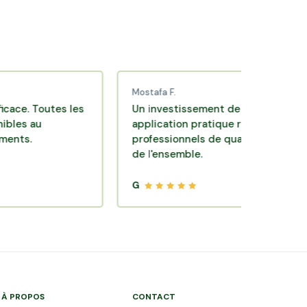
Mostafa F.
outes les
Un investissement de bon sens via une
application pratique réalisée par des
professionnels de qualité. Très satisfait
de l'ensemble.
G
À PROPOS
CONTACT