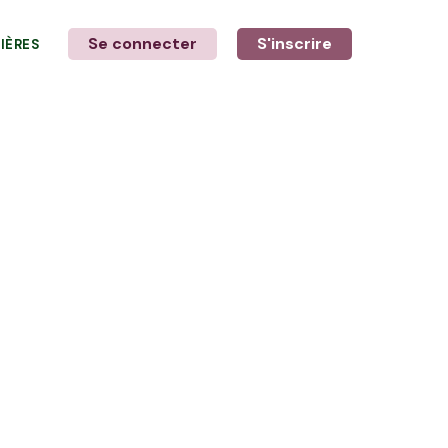
Se connecter
S'inscrire
LIÈRES
LE MOT DE L'AGRICULTEUR
avec Cédric et Philippe