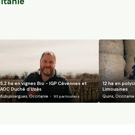
itanie
5,2 ha en vignes Bio - IGP Cévennes et
12 ha en polyc
AOC Duché d’Uzès
Limousines
Aubussargues, Occitanie
Quins, Occitanie
93
particuliers