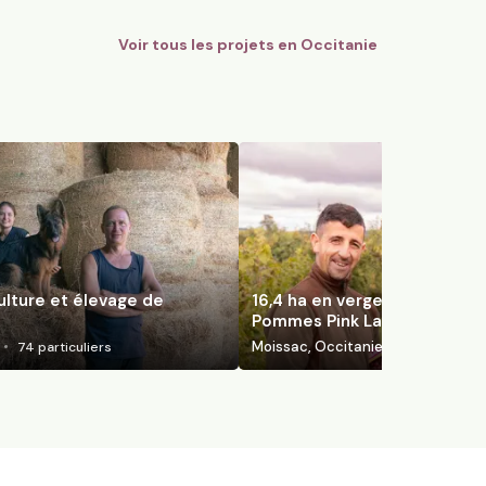
Voir tous les projets en
Occitanie
ulture et élevage de
16,4 ha en vergers éco-resp
Pommes Pink Lady
Moissac, Occitanie
74
particuliers
130
particuli