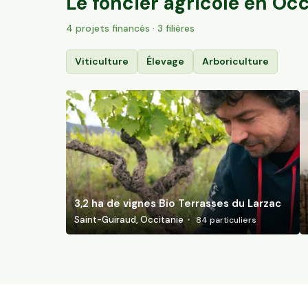
Le foncier agricole en
Occ
4
projet
s
financé
s
· 3 filières
Viticulture
Élevage
Arboriculture
3,2 ha de vignes Bio Terrasses du Larzac
Saint-Guiraud, Occitanie
84
particuliers