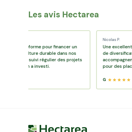
Les avis Hectarea
Nicolas P.
plateforme pour financer un
Une excellente soluti
riculture durable dans nos
de diversification. Site
c un suivi régulier des projets
accompagnement clair
ls on a investi.
pour des placements q
G