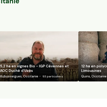
itanie
5,2 ha en vignes Bio - IGP Cévennes et
12 ha en polyc
AOC Duché d’Uzès
Limousines
Aubussargues, Occitanie
Quins, Occitanie
93
particuliers