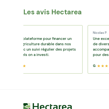
Les avis Hectarea
 C.
Nicolas P.
ente plateforme pour financer un
Une excellente so
 d'agriculture durable dans nos
de diversification.
s avec un suivi régulier des projets
accompagnement c
squels on a investi.
pour des placemen
G