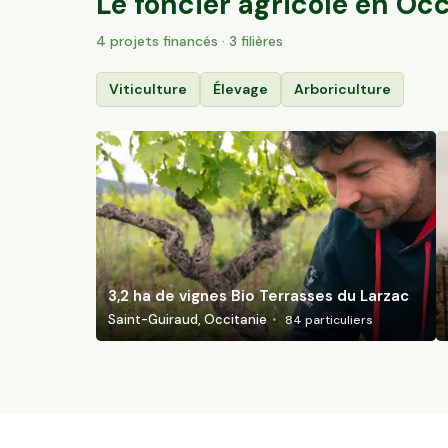
Le foncier agricole en
Occ
4
projet
s
financé
s
· 3 filières
Viticulture
Élevage
Arboriculture
3,2 ha de vignes Bio Terrasses du Larzac
Saint-Guiraud, Occitanie
84
particuliers