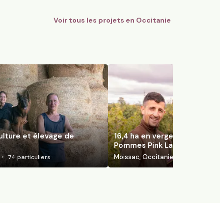
Voir tous les projets en
Occitanie
ulture et élevage de
16,4 ha en vergers éco-resp
Pommes Pink Lady
Moissac, Occitanie
74
particuliers
130
particuli