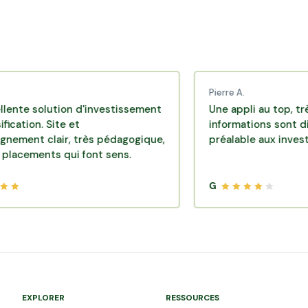
Pierre A.
lution d'investissement
Une appli au top, très effica
 Site et
informations sont disponibl
lair, très pédagogique,
préalable aux investissemen
ts qui font sens.
G
EXPLORER
RESSOURCES