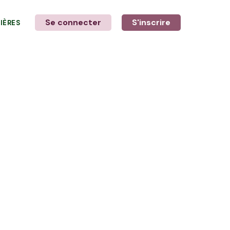
Se connecter
S'inscrire
LIÈRES
LE MOT DE L'AGRICULTEUR
avec Cédric et Philippe