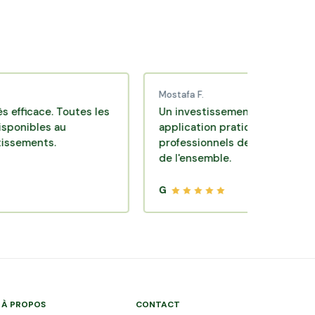
Mostafa F.
ce. Toutes les
Un investissement de bon sens via une
es au
application pratique réalisée par des
ts.
professionnels de qualité. Très satisfai
de l'ensemble.
G
À PROPOS
CONTACT