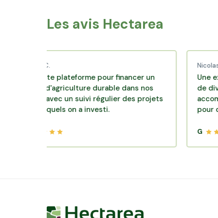
Les avis Hectarea
aud C.
Nicolas P.
ellente plateforme pour financer un
Une excellente
èle d'agriculture durable dans nos
de diversificat
oirs avec un suivi régulier des projets
accompagnemen
 lesquels on a investi.
pour des place
G