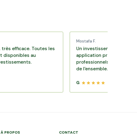
Mostafa F.
icace. Toutes les
Un investissement de bon sens via 
ibles au
application pratique réalisée par de
ments.
professionnels de qualité. Très satis
de l'ensemble.
G
À PROPOS
CONTACT