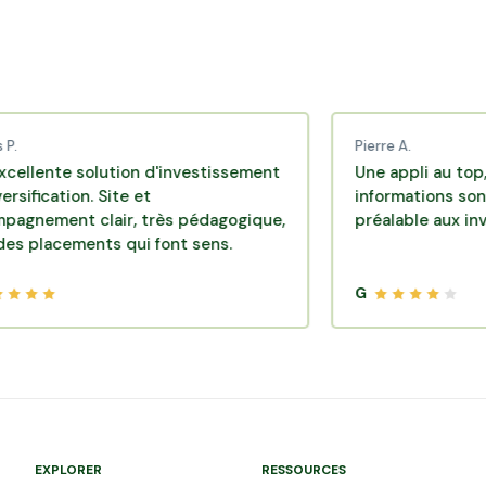
Pierre A.
 solution d'investissement
Une appli au top, très eff
ion. Site et
informations sont dispon
t clair, très pédagogique,
préalable aux investisse
ments qui font sens.
G
EXPLORER
RESSOURCES