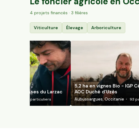
Le foncier agricole en
Occ
4
projet
s
financé
s
· 3 filières
Viticulture
Élevage
Arboriculture
5,2 ha en vignes Bio - IGP 
nes Bio Terrasses du Larzac
AOC Duché d’Uzès
Occitanie
Aubussargues, Occitanie
84
particuliers
93
pa