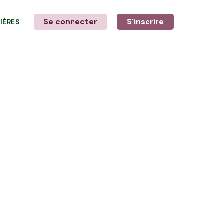
Se connecter
S'inscrire
LIÈRES
LE MOT DE L'AGRICULTEUR
avec Cédric et Philippe