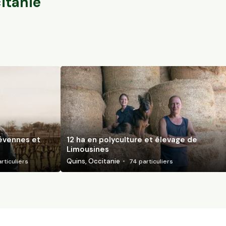
itanie
Cévennes et
12 ha en polyculture et élevage de
Limousines
Quins, Occitanie
rticuliers
74
particuliers