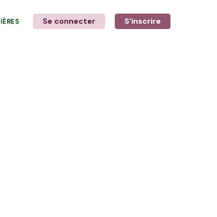
Se connecter
S'inscrire
LIÈRES
LE MOT DE L'AGRICULTEUR
avec Cédric et Philippe