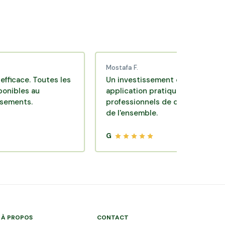
Mostafa F.
e. Toutes les
Un investissement de bon sens via une
s au
application pratique réalisée par des
s.
professionnels de qualité. Très satisfait
de l'ensemble.
G
À PROPOS
CONTACT