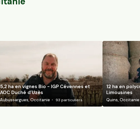
itanie
5,2 ha en vignes Bio - IGP Cévennes et
12 ha en polyc
AOC Duché d’Uzès
Limousines
Aubussargues, Occitanie
Quins, Occitanie
93
particuliers