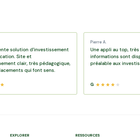
Pierre A.
lution d'investissement
Une appli au top, très efficac
Site et
informations sont disponible
air, très pédagogique,
préalable aux investissement
ts qui font sens.
G
EXPLORER
RESSOURCES