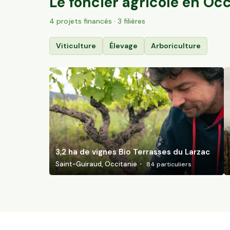
Le foncier agricole en
Occ
4
projet
s
financé
s
· 3 filières
Viticulture
Élevage
Arboriculture
3,2 ha de vignes Bio Terrasses du Larzac
Saint-Guiraud, Occitanie
84
particuliers