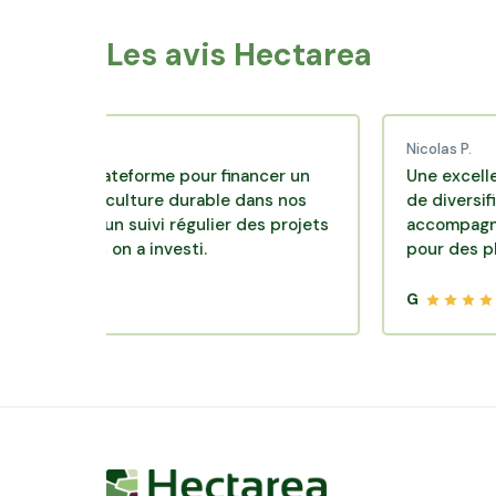
Les avis Hectarea
C.
Nicolas P.
nte plateforme pour financer un
Une excellente so
d'agriculture durable dans nos
de diversification. 
 avec un suivi régulier des projets
accompagnement cl
quels on a investi.
pour des placemen
G