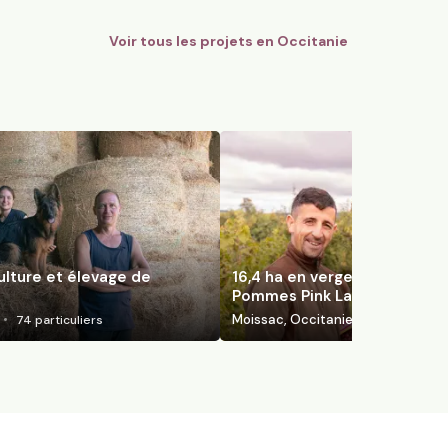
Voir tous les projets en
Occitanie
ulture et élevage de
16,4 ha en vergers éco-resp
Pommes Pink Lady
Moissac, Occitanie
74
particuliers
130
particuli