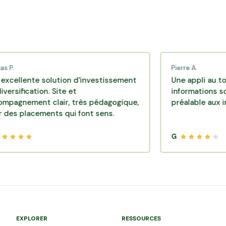
Pierre A.
te solution d'investissement
Une appli au top, très e
tion. Site et
informations sont dispo
nt clair, très pédagogique,
préalable aux investiss
cements qui font sens.
G
EXPLORER
RESSOURCES