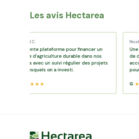
Les avis Hectarea
ibaud C.
Nicolas P.
cellente plateforme pour financer un
Une excellen
dèle d'agriculture durable dans nos
de diversifica
rroirs avec un suivi régulier des projets
accompagneme
ns lesquels on a investi.
pour des pla
G