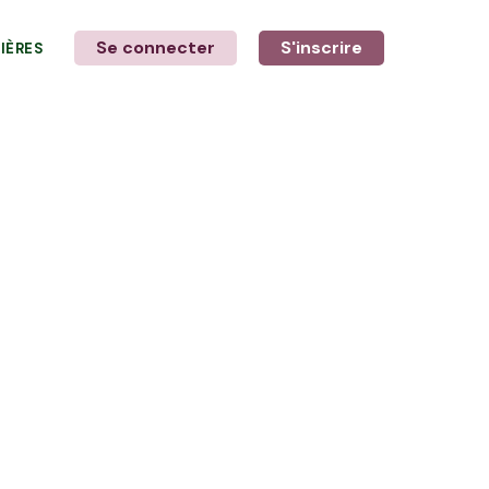
Se connecter
S'inscrire
LIÈRES
LE MOT DE L'AGRICULTEUR
avec Cédric et Philippe