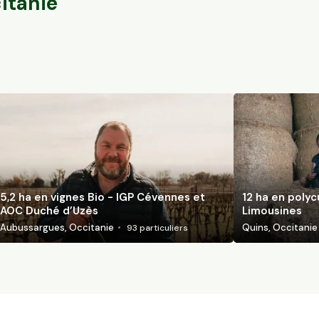
itanie
5,2 ha en vignes Bio - IGP Cévennes et
12 ha en polyc
AOC Duché d’Uzès
Limousines
Aubussargues, Occitanie
Quins, Occitanie
93
particuliers