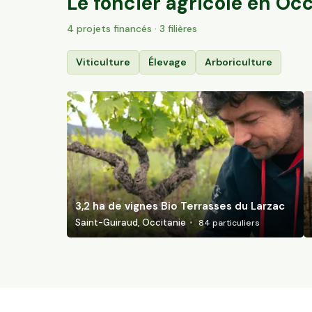
Le foncier agricole en
Occ
4
projet
s
financé
s
· 3 filières
Viticulture
Élevage
Arboriculture
3,2 ha de vignes Bio Terrasses du Larzac
Saint-Guiraud, Occitanie
84
particuliers