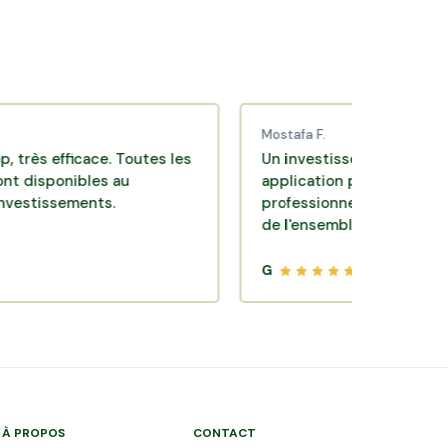
Mostafa F.
fficace. Toutes les
Un investissement de bon sens vi
nibles au
application pratique réalisée par 
ements.
professionnels de qualité. Très sat
de l'ensemble.
G
À PROPOS
CONTACT