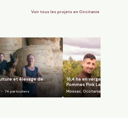
Voir tous les projets en
Occitanie
ulture et élevage de
16,4 ha en vergers éco-resp
Pommes Pink Lady
Moissac, Occitanie
74
particuliers
130
particuli