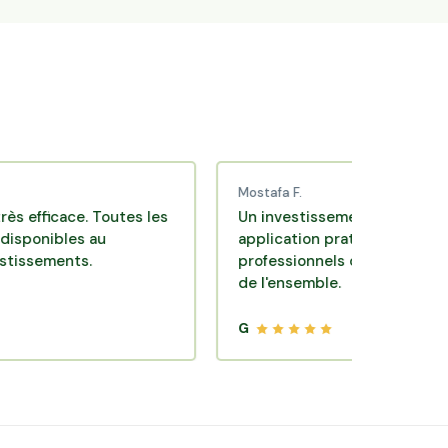
Mostafa F.
ace. Toutes les
Un investissement de bon sens via u
les au
application pratique réalisée par des
nts.
professionnels de qualité. Très satisfa
de l'ensemble.
G