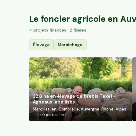
Trizac, Auvergne-Rhône-Alpes
134
particuliers
Le foncier agricole en
Auv
4
projet
s
financé
s
· 2 filières
Élevage
Maraîchage
32,8 ha en élevage de brebis Texel -
Agneaux labellisés
Marcillat-en-Combraille, Auvergne-Rhône-Alpes
140
particuliers