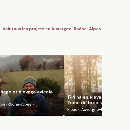
e-Rhône-Alpes
Pleaux, Auvergne-Rhône-Alpes
97
particuliers
Voir tous les projets en
Auvergne-Rhône-Alpes
chage et élevage avicole
17,4 ha en élevage de brebis 
Tome de brebis
rgne-Rhône-Alpes
Pleaux, Auvergne-Rhône-Alpes