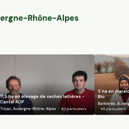
Marcillat-en-Combraille, Auvergne-Rhône-Alpes
Trizac, Auvergn
140
particuliers
ergne-Rhône-Alpes
5 ha en maraî
11,5 ha en élevage de vaches laitières -
Bio
Cantal AOP
Barbières, Auve
Trizac, Auvergne-Rhône-Alpes
97
particuliers
46
particuliers