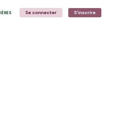
Se connecter
S'inscrire
LIÈRES
LE MOT DE L'AGRICULTEUR
avec Pascal et Nicolas