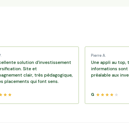
Pierre A.
solution d'investissement
Une appli au top, très effic
n. Site et
informations sont disponib
clair, très pédagogique,
préalable aux investisseme
ents qui font sens.
G