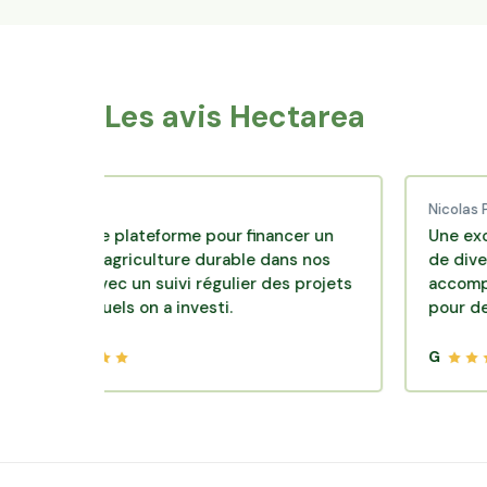
Les avis Hectarea
ud C.
Nicolas P.
lente plateforme pour financer un
Une excellente 
e d'agriculture durable dans nos
de diversificatio
irs avec un suivi régulier des projets
accompagnement 
lesquels on a investi.
pour des placem
G