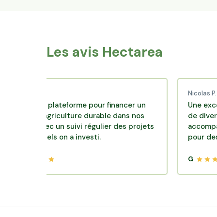
Les avis Hectarea
d C.
Nicolas P.
ente plateforme pour financer un
Une excellente s
 d'agriculture durable dans nos
de diversification
rs avec un suivi régulier des projets
accompagnement 
esquels on a investi.
pour des placeme
G