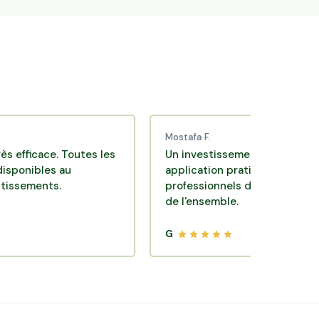
Mostafa F.
ce. Toutes les
Un investissement de bon sens via un
es au
application pratique réalisée par des
ts.
professionnels de qualité. Très satisfai
de l'ensemble.
G