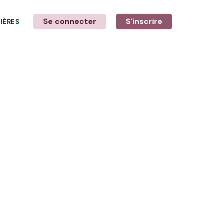
Se connecter
S'inscrire
LIÈRES
LE MOT DE L'AGRICULTEUR
avec Pascal et Nicolas