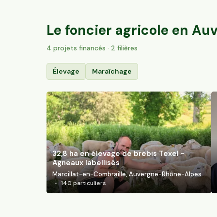
Trizac, Auvergne-Rhône-Alpes
135
particuliers
Le foncier agricole en
Auv
4
projet
s
financé
s
· 2 filières
Élevage
Maraîchage
32,8 ha en élevage de brebis Texel -
Agneaux labellisés
Marcillat-en-Combraille, Auvergne-Rhône-Alpes
140
particuliers