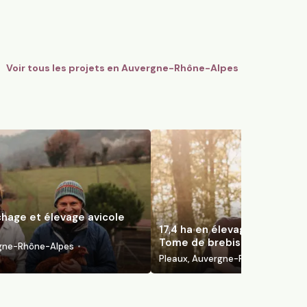
e-Rhône-Alpes
Pleaux, Auvergne-Rhône-Alpes
97
particuliers
Voir tous les projets en
Auvergne-Rhône-Alpes
chage et élevage avicole
17,4 ha en élevage de brebis 
Tome de brebis
rgne-Rhône-Alpes
Pleaux, Auvergne-Rhône-Alpes