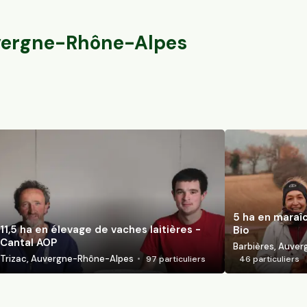
Marcillat-en-Combraille, Auvergne-Rhône-Alpes
Trizac, Auvergn
140
particuliers
ergne-Rhône-Alpes
5 ha en maraî
11,5 ha en élevage de vaches laitières -
Bio
Cantal AOP
Barbières, Auve
Trizac, Auvergne-Rhône-Alpes
97
particuliers
46
particuliers