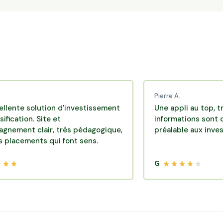
Pierre A.
olution d'investissement
Une appli au top, très effica
. Site et
informations sont disponibl
clair, très pédagogique,
préalable aux investissemen
nts qui font sens.
G