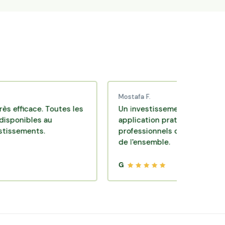
Mostafa F.
ace. Toutes les
Un investissement de bon sens via un
les au
application pratique réalisée par des
nts.
professionnels de qualité. Très satisfa
de l'ensemble.
G