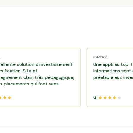
Pierre A.
olution d'investissement
Une appli au top, très effic
. Site et
informations sont disponib
clair, très pédagogique,
préalable aux investisseme
nts qui font sens.
G