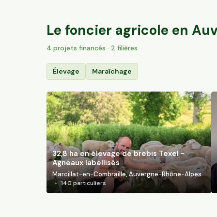
Trizac, Auvergne-Rhône-Alpes
137
particuliers
Le foncier agricole en
Auv
4
projet
s
financé
s
· 2 filières
Élevage
Maraîchage
32,8 ha en élevage de brebis Texel -
Agneaux labellisés
Marcillat-en-Combraille, Auvergne-Rhône-Alpes
140
particuliers