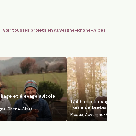
e-Rhône-Alpes
Pleaux, Auvergne-Rhône-Alpes
97
particuliers
Voir tous les projets en
Auvergne-Rhône-Alpes
chage et élevage avicole
17,4 ha en élevage de brebis 
Tome de brebis
rgne-Rhône-Alpes
Pleaux, Auvergne-Rhône-Alpes