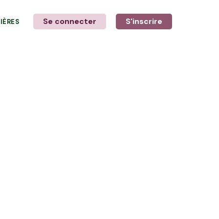
Se connecter
S'inscrire
LIÈRES
LE MOT DE L'AGRICULTEUR
avec Pascal et Nicolas