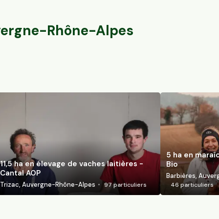
Marcillat-en-Combraille, Auvergne-Rhône-Alpes
Trizac, Auvergn
140
particuliers
ergne-Rhône-Alpes
5 ha en maraî
11,5 ha en élevage de vaches laitières -
Bio
Cantal AOP
Barbières, Auve
Trizac, Auvergne-Rhône-Alpes
97
particuliers
46
particuliers