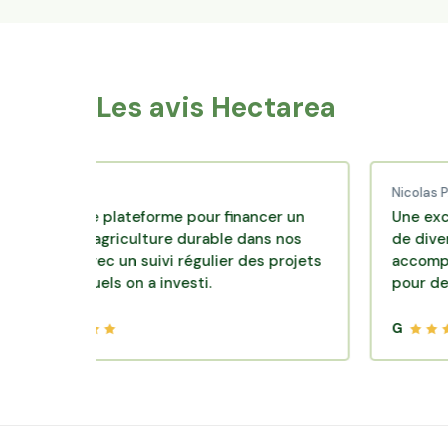
Les avis Hectarea
d C.
Nicolas P.
lente plateforme pour financer un
Une excellente s
e d'agriculture durable dans nos
de diversification
rs avec un suivi régulier des projets
accompagnement 
esquels on a investi.
pour des placeme
G