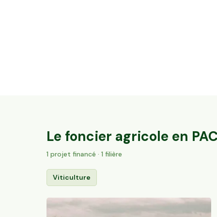
32 ares en vignes Bio - AOC Châteauneuf-
du-Pape
Sorgues, PACA
184
particuliers
Le foncier agricole en
PA
1
projet
financé
· 1 filière
Viticulture