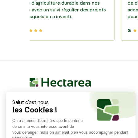
odèle d'agriculture durable dans nos
de diversific
erroirs avec un suivi régulier des projets
accompagnem
ans lesquels on a investi.
pour des pl
G
G
Hectarea est une entreprise à mission qui a pour
ambition de reconnecter les particuliers avec les
agriculteurs soucieux de bien faire. En quelques
clics, les particuliers peuvent investir dans des ares
de terre de leur choix.