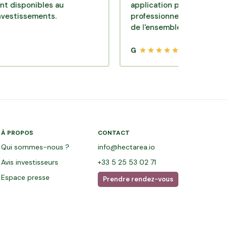
onibles au
application pratique réalisée par
sements.
professionnels de qualité. Très sa
de l'ensemble.
G
À PROPOS
CONTACT
Qui sommes-nous ?
info@hectarea.io
Avis investisseurs
+33 5 25 53 02 71
Espace presse
Prendre rendez-vous