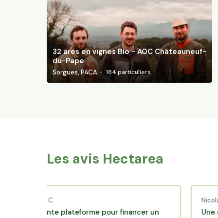
32 ares en vignes Bio - AOC Châteauneuf-
du-Pape
Sorgues, PACA
184
particuliers
Les avis Hectarea
hibaud C.
Nicolas P.
xcellente plateforme pour financer un
Une excelle