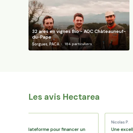
32 ares en vignes Bio - AOC Châteauneuf-
du-Pape
Sorgues, PACA
184
particuliers
Les avis Hectarea
 C.
Nicolas P.
ente plateforme pour financer un
Une excellente so