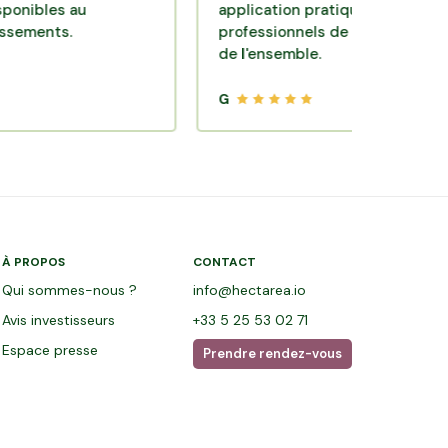
es au
application pratique réalisée par des
ts.
professionnels de qualité. Très satisfai
de l'ensemble.
G
À PROPOS
CONTACT
Qui sommes-nous ?
info@hectarea.io
Avis investisseurs
+33 5 25 53 02 71
Espace presse
Prendre rendez-vous