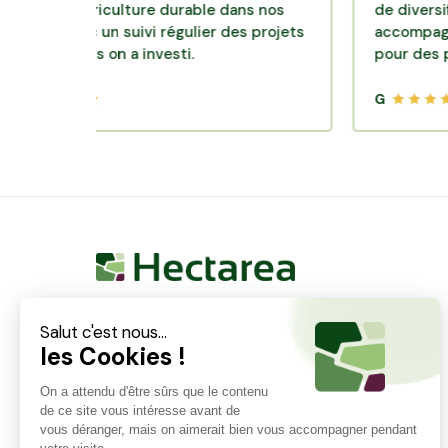
 d'agriculture durable dans nos
de diversification.
s avec un suivi régulier des projets
accompagnement c
squels on a investi.
pour des placemen
G
Hectarea est une entreprise à mission qui a pour
ambition de reconnecter les particuliers avec les
agriculteurs soucieux de bien faire. En quelques
clics, les particuliers peuvent investir dans des ares
de terre de leur choix.