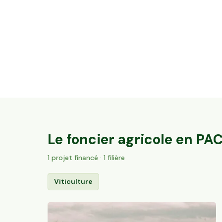
32 ares en vignes Bio - AOC Châteauneuf-
du-Pape
Sorgues, PACA
184
particuliers
Le foncier agricole en
PA
1
projet
financé
· 1 filière
Viticulture