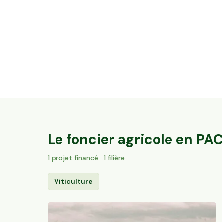
32 ares en vignes Bio - AOC Châteauneuf-
du-Pape
Sorgues, PACA
184
particuliers
Le foncier agricole en
PA
1
projet
financé
· 1 filière
Viticulture