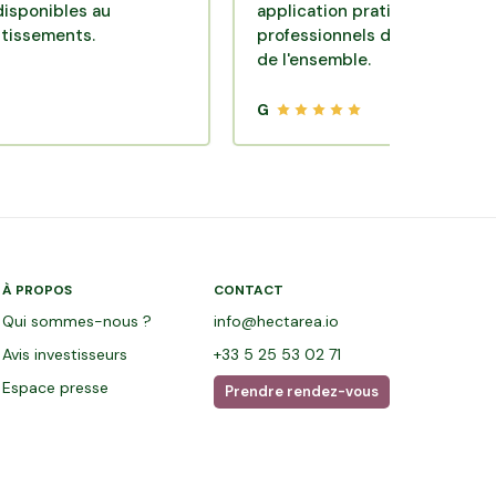
bles au
application pratique réalisée par des
ents.
professionnels de qualité. Très satisf
de l'ensemble.
G
À PROPOS
CONTACT
Qui sommes-nous ?
info@hectarea.io
Avis investisseurs
+33 5 25 53 02 71
Espace presse
Prendre rendez-vous