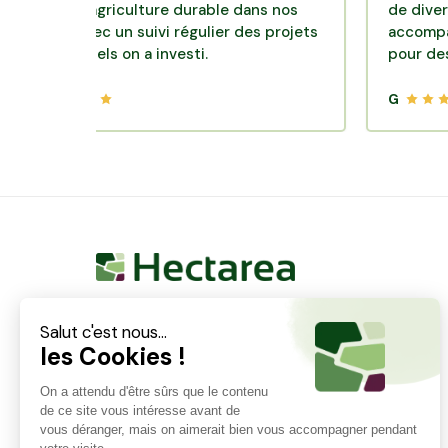
le d'agriculture durable dans nos
de diversificati
irs avec un suivi régulier des projets
accompagnement
lesquels on a investi.
pour des placem
G
Hectarea est une entreprise à mission qui a pour
ambition de reconnecter les particuliers avec les
agriculteurs soucieux de bien faire. En quelques
clics, les particuliers peuvent investir dans des ares
de terre de leur choix.