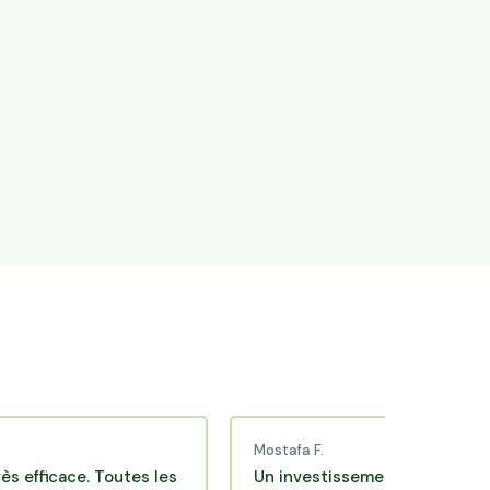
Mostafa F.
cace. Toutes les
Un investissement de bon sens via u