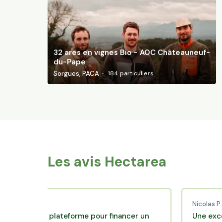
32 ares en vignes Bio - AOC Châteauneuf-
du-Pape
Sorgues, PACA
184
particuliers
Les avis Hectarea
ud C.
Nicolas P.
llente plateforme pour financer un
Une excellente 