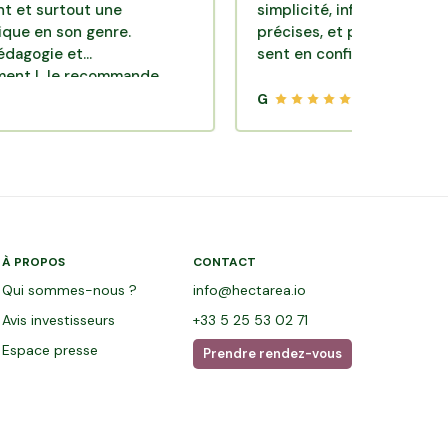
rtout une
simplicité, informations claires et
son genre.
précises, et premier loyer perçu. 
e et
sent en confiance.
e recommande
G
À PROPOS
CONTACT
Qui sommes-nous ?
info@hectarea.io
Avis investisseurs
+33 5 25 53 02 71
Espace presse
Prendre rendez-vous