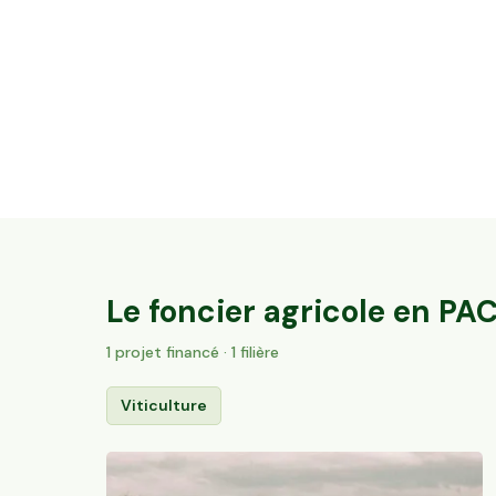
32 ares en vignes Bio - AOC Châteauneuf-
du-Pape
Sorgues, PACA
184
particuliers
Le foncier agricole en
PA
1
projet
financé
· 1 filière
Viticulture