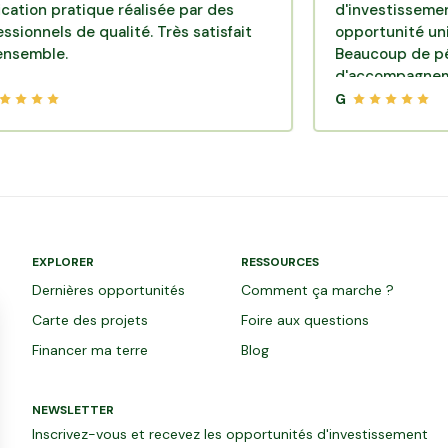
pratique réalisée par des
d'investissement et su
s de qualité. Très satisfait
opportunité unique en 
e.
Beaucoup de pédagogi
d'accompagnement ! J
vivement Hectarea.
G
EXPLORER
RESSOURCES
Dernières opportunités
Comment ça marche ?
Carte des projets
Foire aux questions
Financer ma terre
Blog
NEWSLETTER
Inscrivez-vous et recevez les opportunités d'investissement