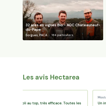
32 ares en vignes Bio - AOC Châteauneuf-
du-Pape
Sorgues, PACA
184
particuliers
Les avis Hectarea
erre A.
Mostafa F.
e appli au top, très efficace. Toutes les
Un investiss