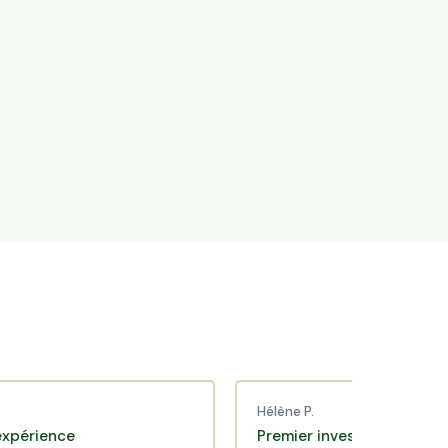
Hélène P.
nce
Premier investissement fait en to