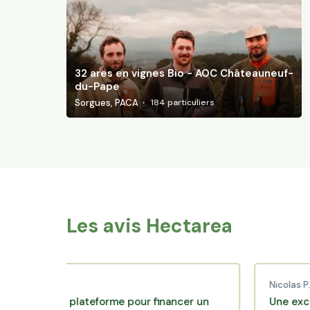
32 ares en vignes Bio - AOC Châteauneuf-
du-Pape
Sorgues, PACA
184
particuliers
Les avis Hectarea
baud C.
Nicolas P.
ellente plateforme pour financer un
Une excellent