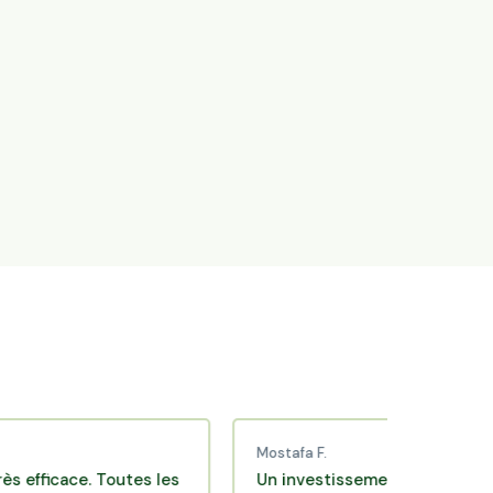
Mostafa F.
icace. Toutes les
Un investissement de bon sens via 