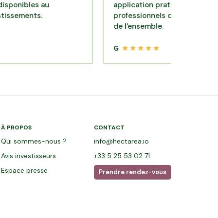
ibles au
application pratique réalisée par d
ments.
professionnels de qualité. Très satis
de l'ensemble.
G
À PROPOS
CONTACT
Qui sommes-nous ?
info@hectarea.io
Avis investisseurs
+33 5 25 53 02 71
Espace presse
Prendre rendez-vous