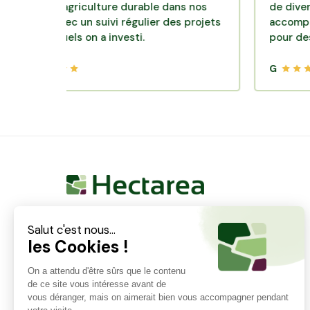
èle d'agriculture durable dans nos
de diversificat
roirs avec un suivi régulier des projets
accompagnemen
s lesquels on a investi.
pour des plac
G
Hectarea est une entreprise à mission qui a pour
ambition de reconnecter les particuliers avec les
agriculteurs soucieux de bien faire. En quelques
clics, les particuliers peuvent investir dans des ares
de terre de leur choix.