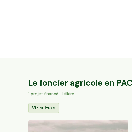
32 ares en vignes Bio - AOC Châteauneuf-
du-Pape
Sorgues, PACA
184
particuliers
Le foncier agricole en
PA
1
projet
financé
· 1 filière
Viticulture