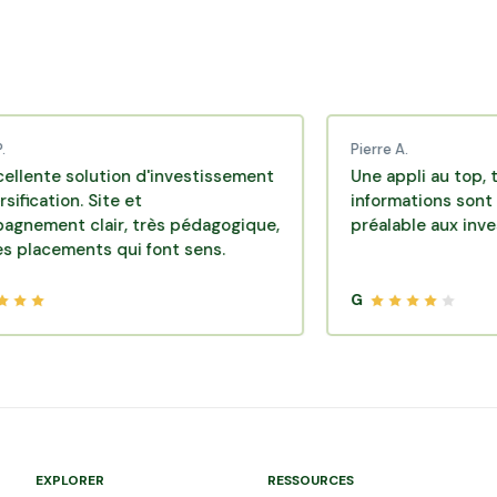
Pierre A.
solution d'investissement
Une appli au top, très effic
n. Site et
informations sont disponib
clair, très pédagogique,
préalable aux investisseme
ents qui font sens.
G
EXPLORER
RESSOURCES