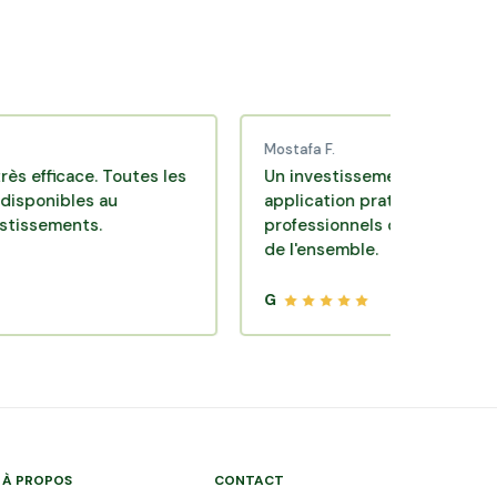
Mostafa F.
ace. Toutes les
Un investissement de bon sens via u
les au
application pratique réalisée par des
nts.
professionnels de qualité. Très satisfa
de l'ensemble.
G
À PROPOS
CONTACT