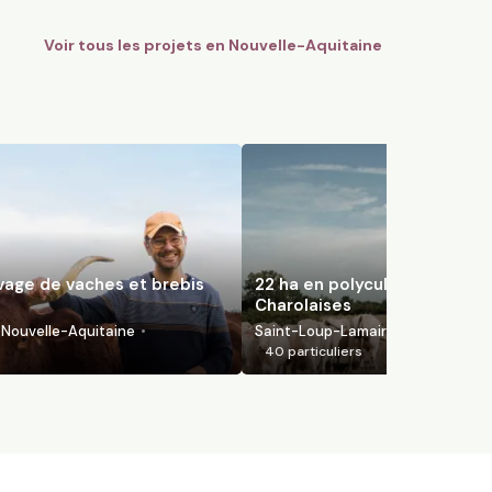
Voir tous les projets en
Nouvelle-Aquitaine
evage de vaches et brebis
22 ha en polyculture et élev
Charolaises
Nouvelle-Aquitaine
Saint-Loup-Lamairé, Nouvelle-Aqu
40
particuliers