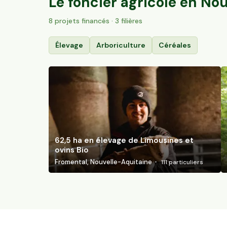
Le foncier agricole en
Nou
8
projet
s
financé
s
· 3 filières
Élevage
Arboriculture
Céréales
62,5 ha en élevage de Limousines et
ovins Bio
Fromental, Nouvelle-Aquitaine
111
particuliers