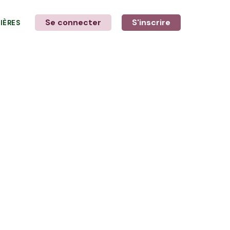
Se connecter
S'inscrire
LIÈRES
LE MOT DE L'AGRICULTEUR
avec Sonia et Loïc