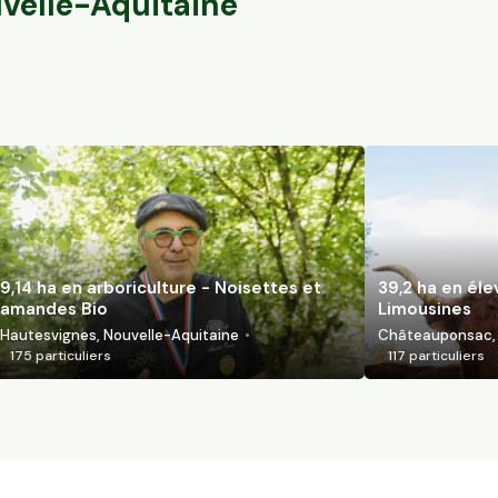
velle-Aquitaine
9,14 ha en arboriculture - Noisettes et
39,2 ha en él
amandes Bio
Limousines
Hautesvignes, Nouvelle-Aquitaine
Châteauponsac, 
175
particuliers
117
particuliers