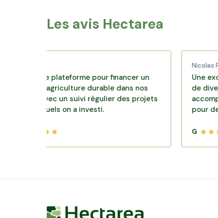
Les avis Hectarea
ud C.
Nicolas P.
lente plateforme pour financer un
Une excellente 
e d'agriculture durable dans nos
de diversificatio
irs avec un suivi régulier des projets
accompagnement 
lesquels on a investi.
pour des placem
G