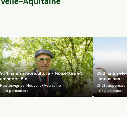
velle-Aquitaine
9,14 ha en arboriculture - Noisettes et
39,2 ha en él
amandes Bio
Limousines
Hautesvignes, Nouvelle-Aquitaine
Châteauponsac, 
175
particuliers
117
particuliers