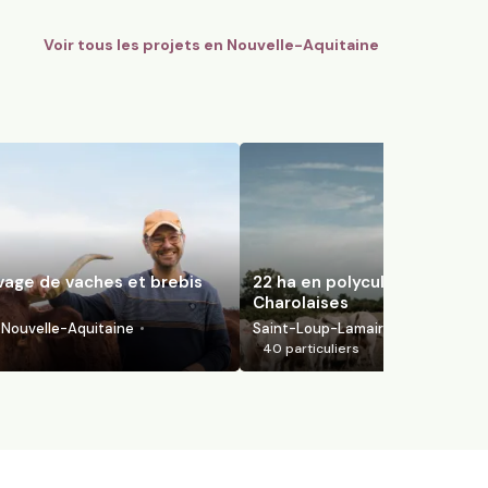
Voir tous les projets en
Nouvelle-Aquitaine
evage de vaches et brebis
22 ha en polyculture et élev
Charolaises
Nouvelle-Aquitaine
Saint-Loup-Lamairé, Nouvelle-Aqu
40
particuliers