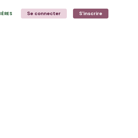
Se connecter
S'inscrire
LIÈRES
LE MOT DE L'AGRICULTEUR
avec Sonia et Loïc