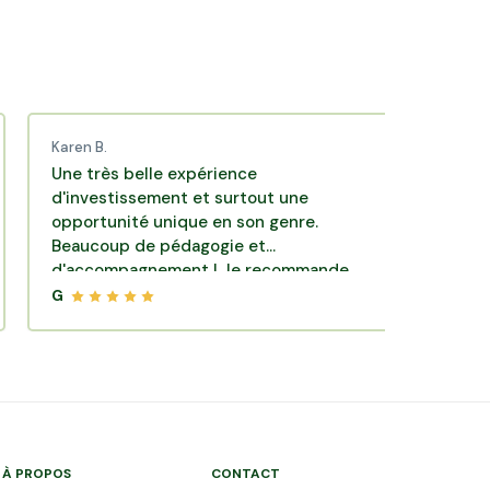
ren B.
Hélène P.
e très belle expérience
Premier inve
investissement et surtout une
simplicité, i
portunité unique en son genre.
précises, et
eaucoup de pédagogie et
sent en conf
'accompagnement ! Je recommande
vement Hectarea.
G
À PROPOS
CONTACT