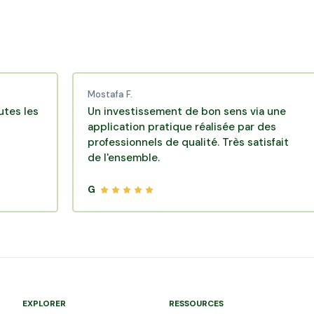
Mostafa F.
Ka
Un investissement de bon sens via une
Un
application pratique réalisée par des
d'
professionnels de qualité. Très satisfait
op
de l'ensemble.
B
d
vi
G
G
EXPLORER
RESSOURCES