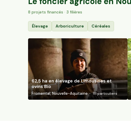
Le foncier agricole en
Nou
8
projet
s
financé
s
· 3 filières
Élevage
Arboriculture
Céréales
62,5 ha en élevage de Limousines et
ovins Bio
Fromental, Nouvelle-Aquitaine
111
particuliers