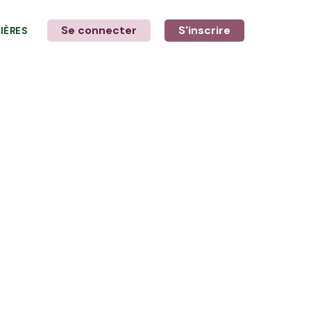
Se connecter
S'inscrire
LIÈRES
LE MOT DE L'AGRICULTEUR
avec Yannick