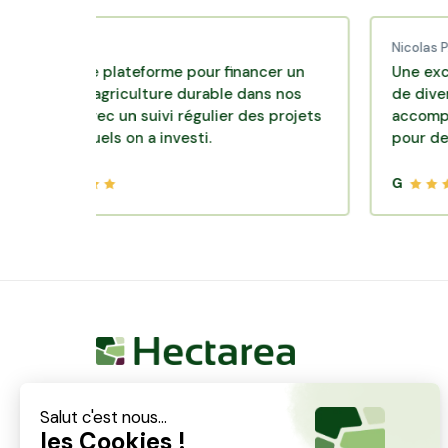
ud C.
Nicolas P.
lente plateforme pour financer un
Une excellente 
e d'agriculture durable dans nos
de diversificatio
irs avec un suivi régulier des projets
accompagnement 
lesquels on a investi.
pour des placem
G
Hectarea est une entreprise à mission qui a pour
ambition de reconnecter les particuliers avec les
agriculteurs soucieux de bien faire. En quelques