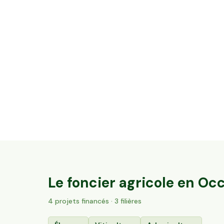
16,3 ha en élevage de cochons Bio et
vaches Parthenaises
Vaureilles, Occitanie
104
particuliers
Le foncier agricole en
Occ
4
projet
s
financé
s
· 3 filières