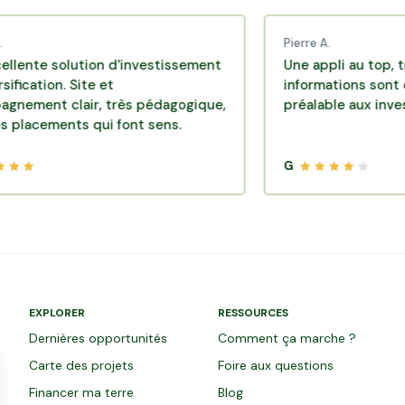
Pierre A.
solution d'investissement
Une appli au top, très effic
n. Site et
informations sont disponib
clair, très pédagogique,
préalable aux investisseme
ents qui font sens.
G
EXPLORER
RESSOURCES
Dernières opportunités
Comment ça marche ?
Carte des projets
Foire aux questions
Financer ma terre
Blog