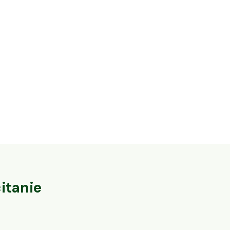
12,08 ha en él
35,6 ha en élevage de brebis laitières Bio
Cantal & Sale
Villac, Nouvelle-Aquitaine
Trizac, Auvergn
57
particuliers
itanie