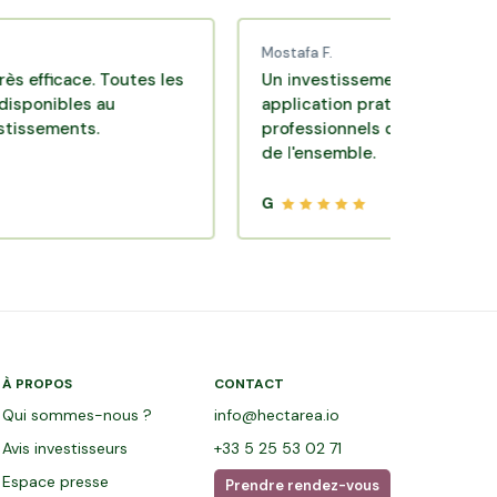
Mostafa F.
ace. Toutes les
Un investissement de bon sens via u
les au
application pratique réalisée par des
nts.
professionnels de qualité. Très satisfa
de l'ensemble.
G
À PROPOS
CONTACT
Qui sommes-nous ?
info@hectarea.io
Avis investisseurs
+33 5 25 53 02 71
Espace presse
Prendre rendez-vous