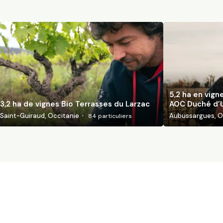
5,2 ha en vign
3,2 ha de vignes Bio Terrasses du Larzac
AOC Duché d’
Saint-Guiraud, Occitanie
Aubussargues, O
84
particuliers