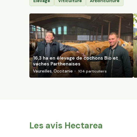
Élevage
Viticulture
Arboriculture
16,3 ha en élevage de cochons Bio et
vaches Parthenaises
Vaureilles, Occitanie
104
particuliers
Les avis Hectarea