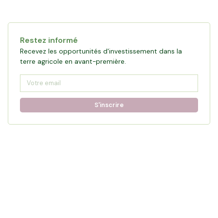
Cette campagne est clôturée
Restez informé
Voir les opportunités du moment
Recevez les opportunités d'investissement dans la
terre agricole en avant-première.
S'inscrire