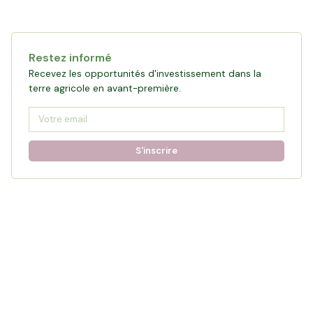
Cette campagne est clôturée
Restez informé
Voir les opportunités du moment
Recevez les opportunités d'investissement dans la
terre agricole en avant-première.
S'inscrire