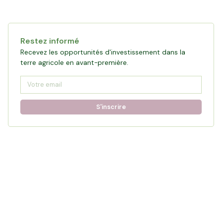
Cette campagne est clôturée
Restez informé
Voir les opportunités du moment
Recevez les opportunités d'investissement dans la
terre agricole en avant-première.
S'inscrire